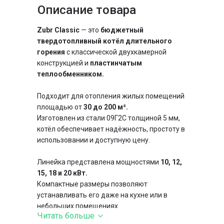
Описание товара
Тип котла
длительного горения,
классический
Zubr Classic
— это
бюджетный
Особенности
неутепленный,
твердотопливный котёл длительного
энергонезависимый, с
горения
с классической двухкамерной
боковой загрузкой
конструкцией и
пластинчатым
чугунные
Колосники
теплообменником.
пластинчатый
Теплообменник
Подходит для отопления жилых помещений
площадью от
30 до 200 м².
Изготовлен из стали 09Г2С толщиной 5 мм,
котёл обеспечивает надёжность, простоту в
использовании и доступную цену.
Линейка представлена мощностями
10, 12,
15, 18 и 20 кВт.
Компактные размеры позволяют
устанавливать его даже на кухне или в
небольших помещениях.
Читать больше