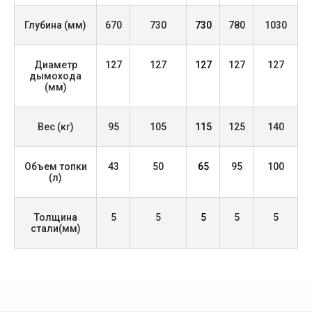
задымления.
• До 8 часов горения на одной загрузке.
Глубина (мм)
670
730
730
780
1030
Рекомендуемое применение:
• Частные дома
Диаметр
127
127
127
127
127
дымохода
• Кухни, летние кухни
(мм)
• Хозяйственные постройки
• Мастерские, дачи
Вес (кг)
95
105
115
125
140
Комплектация:
• Зольный ящик
Объем топки
43
50
65
95
100
• Набор для чистки (щётка + совок)
(л)
• Чугунные колосники
• Паспорт, инструкция
Толщина
5
5
5
5
5
стали(мм)
Дополнительно по заказу:
• Капиллярный термодатчик
• Утеплённый кожух
• Механический регулятор тяги
• Автоматика с вентилятором (по желанию)