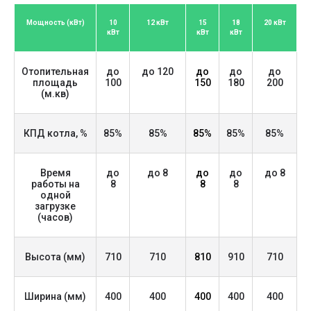
•
Патрубок слива воды
— на задней стенке
котла.
Мощность (кВт)
10
12 кВт
15
18
20 кВт
кВт
кВт
кВт
• Все дверцы уплотнены керамическим
шнуром, что обеспечивает герметичность.
• Термостойкие пластиковые ручки.
Отопительная
до
до 120
до
до
до
площадь
100
150
180
200
• Подача теплоносителя — сверху, обратка —
(м.кв)
снизу, сзади.
• Корпус котла НЕ утеплён — базовая версия
без кожуха.
КПД котла, %
85%
85%
85%
85%
85%
• НЕ укомплектован термометром, но есть
патрубок для установки осевого
Время
до
до 8
до
до
до 8
термометра.
работы на
8
8
8
одной
загрузке
Преимущества:
(часов)
• Бюджетная цена без потери надёжности.
• Компактные размеры — подходит даже
для небольших помещений.
Высота (мм)
710
710
810
910
710
• Подходит для любого вида топлива.
• Простое обслуживание.
Ширина (мм)
400
400
400
400
400
• Возможность дозагрузки топлива без