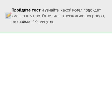
Заказывайте Zubr Classic прямо сейчас
—
Пройдите тест
и узнайте, какой котел подойдет
действует
скидка и бесплатная доставка
по Украине!
Обратите внимание на размеры
именно для вас. Ответьте на несколько вопросов,
выбранной модели в характеристиках ниже
это займет 1-2 минуты.
— выберите идеальный вариант для вашего
помещения.