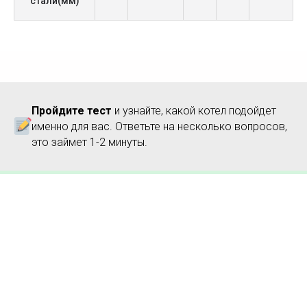
стали(мм)
• Чугунная варочная плита (1 или 2
конфорки)
• Утепленный кожухом
• Зольный ящик
• Комплект для чистки (щетка + совок)
• Чугунные колосники
• Встроенный электронный термометр
Пройдите тест
и узнайте, какой котел подойдет
• Паспорт, инструкция
именно для вас. Ответьте на несколько вопросов,
это займет 1-2 минуты.
Дополнительно для заказа:
• Датчик температуры капиллярного типа
• Механический регулятор тяги
• Автоматика с вентилятором
Заказывайте Zubr Classic с плитой сейчас
– действует
скидка и бесплатная
доставка!
Отапливайте экономно – готовьте вкусно.
Печь и котел в одном – идеальное решение
для дачи или дома без газа.