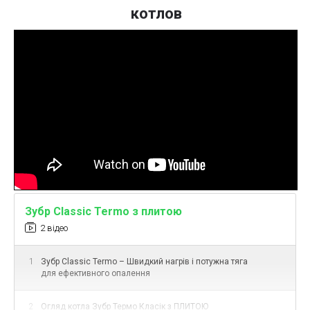
от базовой модели Zubr Classic.
котлов
• Верхняя дверца — загрузка топлива и
доступ к теплообменнику.
• Нижняя — для разжигания, обслуживания
зольника и доступа к колосникам.
• Герметичная дверца с уплотнительным
керамическим шнуром
•
Пластинчатый теплообменник
расположен в верхней части камеры с
полным контактом с водяной рубашкой.
• Конвективная часть имеет одноходовой
канал дымовых газов – простая и
эффективная конструкция. Подача воздуха
снизу – под колосники, обеспечивает
Зубр Classic Termo з плитою
равномерное горение.
2 відео
•
Продолжительность горения: 6–8 часов
(в зависимости от типа топлива)
1
Зубр Classic Termo – Швидкий нагрів і потужна тяга
•
Подходит для топлива:
дрова (32–65 см),
для ефективного опалення
уголь, опилки, пеллеты, брикеты, солома,
древесные отходы
2
Огляд котла Зубр Термо Класік з ПЛИТОЮ