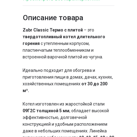
Описание товара
Тип котла
длительного горения,
классический
Zubr Classic Термо с плитой
– это
Особенности
утепленный,
твердотопливный котел длительного
энергонезависимый, с
горения
с утепленным корпусом,
боковой загрузкой
пластинчатым теплообменником и
чугунные
Колосники
встроенной варочной плитой из чугуна.
пластинчатый
Теплообменник
Идеально подходит для обогрева и
приготовления пищи в домах, дачах, кухнях,
хозяйственных помещениях
от 30 до 200
м².
Котел изготовлен из жаростойкой стали
09Г2С толщиной 5 мм
, обладает высокой
эффективностью, долговечной
конструкцией и удобным расположением
даже в небольших помещениях. Линейка