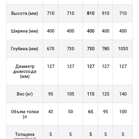
больший комфорт
• Встроенный электронный термометр –
Высота (мм)
710
710
810
910
710
контроль температуры без дополнительных
покупок
Ширина (мм)
400
400
400
400
400
• Простое обслуживание, легкая чистка
• Компактные габариты — установка даже в
кухне или амбаре
Глубина (мм)
670
730
730
780
1030
• Универсальность подключения — быстрая
замена старого котла без переработки
Диаметр
127
127
127
127
127
системы
дымохода
(мм)
Рекомендуемое применение:
• Частные дома
Вес (кг)
95
105
115
125
140
• Сельские кухни
• Хозяйственные постройки
• Мастерские, дачи
Объем топки
43
50
65
95
100
• Временное жилье, модульные дома
(л
• Резервный источник тепла
Толщина
5
5
5
5
5
Комплектация: