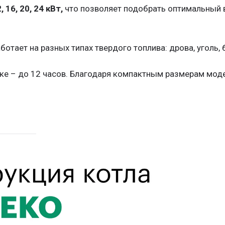
, 16, 20, 24 кВт,
что позволяет подобрать оптимальный 
ботает на разных типах твердого топлива: дрова, уголь,
зке – до 12 часов. Благодаря компактным размерам мод
бменнику
трубчатого типа
с эффективной передачей тепл
(3 мм) с минеральной ватой (30 мм) уменьшает теплопо
 доступ одновременно к теплообменнику и топливной кам
нья
до 40 см.