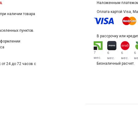
Наложенным платежом 
А
Оплата картой Visa, Mas
(при наличии товара
аселенных пунктов.
В рассрочку или кредит
 оформлении
еса
7
6
6
6
мес.
мес.
мес.
ме
Безналичный расчет.
 от 24 до 72 часов с