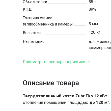
Объем топки
55 л
КПД
89%
Толщина стенки
5 мм
теплообменника и камеры
120 кг
Вес котла
Назначение
для жилых 
коммерчес
Просмотреть все характеристики
Описание товара
Тип котла
длительного
утепленный
Особенности
Твердотопливный котел Zubr Eko 12 кВт
–
загрузкой
отопления помещений площадью
до 120 м².
Колосники
чугунные