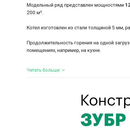
Теплообменник
трубчатый
Модельный ряд представлен мощностями
12
200 м².
Котел изготовлен из стали толщиной 5 мм, ра
Продолжительность горения на одной загру
помещениях, например, на кухне.
Читать больше
Особенности конструкции:
• Высокий КПД – до
89%
, благодаря теплоо
•
Утепленный корпус
– декоративный кожух 
• Верхняя дверца под углом – обеспечивает
• Глубина бункера позволяет загружать поле