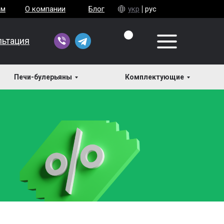
ам
О компании
Блог
укр
рус
льтация
Печи-булерьяны
Комплектующие