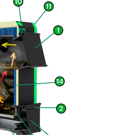
ным регулятором тяги
.
ая КПД и снижая расход топлива.
им каналам. Он лучше «омывается» водой
чный.