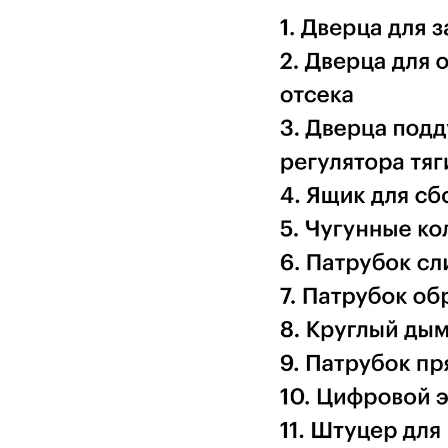
• Можно использовать как твердое, так и
сы
• Удобное очищение: все ссыпается вниз — н
• Нижняя дверца — для разжигания, обслужив
•
Поддувало
— обеспечивает подачу воздух
•
Уплотнение дверцы керамическим шну
• Встроенный
датчик температуры капилля
• Патрубки подачи – сверху, повороты – сниз
• Есть
патрубок слива воды
.
• Дымоход круглого сечения –
Ø159 мм.
Достоинства:
•
Утепленный корпус
– сохраняет тепло вн
•
Теплообменник трубчатого типа
– имеет 
со всех сторон, быстрее нагревает теплонос
• Простое обслуживание, без дыма во время
• Удобная боковая загрузка и очистка щетко
• Компактные размеры – подходит для кухо