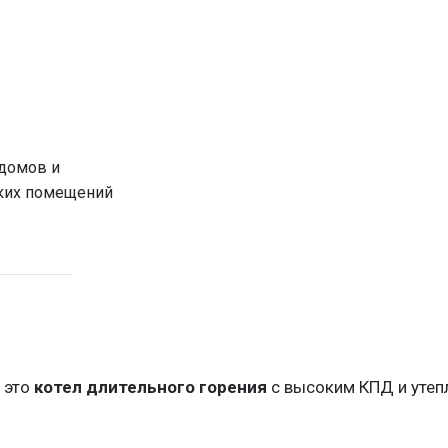
домов и
ких помещений
 горения, классический
, энергонезависимый, с боковой
 это
котел длительного горения
с высоким КПД и утеп