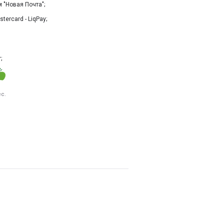
"Новая Почта";
tercard - LiqPay;
;
с.