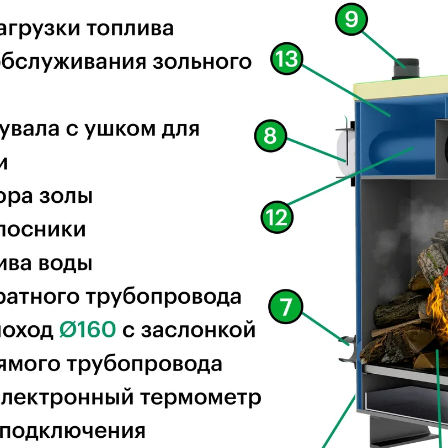
пучее топливо.
а съемные чугунные колосники, а затем в зольный ящик.
ания и очистки.
а через нижнюю дверцу, регулируется механическим
цеп
ром
– для герметичности и безопасной работы.
рного типа
– измеряет температуру возле подачи.
у сзади.
утри камеры и уменьшает теплопотери, тем самым повыш
большую площадь теплообмена благодаря цилиндрическ
итель, эффективнее передает тепло в систему чем пласти
 дозагрузки
й
нь и жилых помещений.