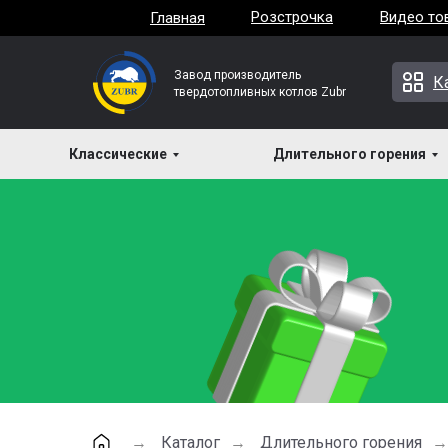
Розстрочка
Видео то
Главная
Завод производитель
К
твердотопливных котлов Zubr
Классические
Длительного горения
Каталог
Длительного горения
→
→
→