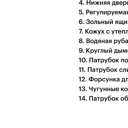
•
Уплотнительные шнуры
на всех дверях –
•
Ручки из термостойкого пластика
– безо
•
Диаметр дымохода – 130 мм.
•
Максимальное давление – 2 бара.
•
Возможность установки дополнительного
Достоинства:
• Шахтная конструкция с длинным горением –
• Работает даже при отключении электроэне
• Энергонезависимость + возможность интег
• Подходит для различных топлив, включая 
• Высокий уровень безопасности и термосто
• Легкость чистки и обслуживания.
Рекомендуемое применение:
• Частные дома
• Сельские усадьбы
• Мастерские и хозяйственные помещения