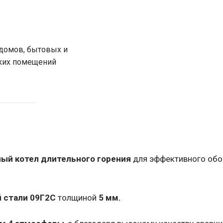
домов, бытовых и
ких помещений
о горения, шахтный
, энергонезависимый, с верхней
ый котел длительного горения
для эффективного об
 можно добавить бункер сверху
ый
 стали 09Г2С
толщиной
5 мм.