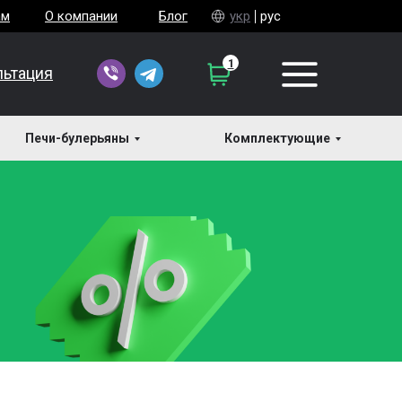
ам
О компании
Блог
укр
рус
1
льтация
Печи-булерьяны
Комплектующие