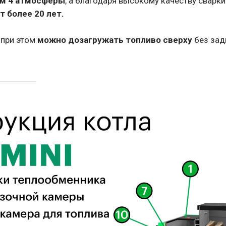
м 4 атмосферы
, а благодаря высокому качеству сварк
 более 20 лет.
, при этом
можно дозагружать топливо сверху
без зад
 и нижним горением – обеспечивает полное сгорание топ
ка сверху, удобная даже для сырых дров.
максимальной теплопередачи.
нтакт с водяной рубашкой и эффективно передает тепло.
и – чистка через специальную дверцу на винтах.
 повышает КПД за счет дожигания пиролизных газов.
ватой
(30 мм) – снижает теплопотери и повышает продо
ные.