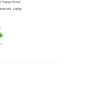
"Новая Почта";
tercard - LiqPay;
;
с.