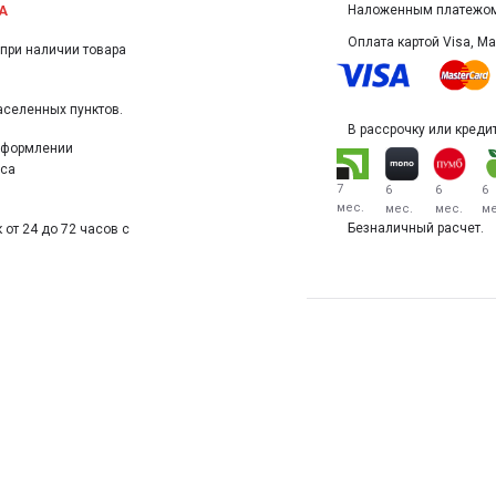
Наложенным платежом 
А
Оплата картой Visa, Mas
(при наличии товара
аселенных пунктов.
В рассрочку или кредит
 оформлении
еса
7
6
6
6
мес.
мес.
мес.
ме
Безналичный расчет.
 от 24 до 72 часов с