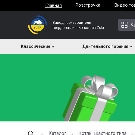
Розстрочка
Видео то
Главная
Завод производитель
К
твердотопливных котлов Zubr
Классические
Длительного горения
Каталог
Котлы шахтного типа
→
→
→