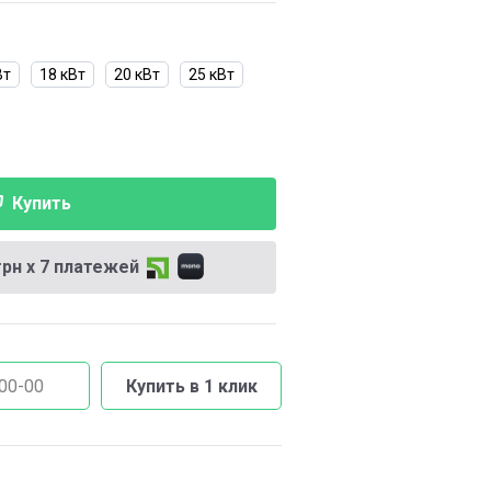
Вт
18 кВт
20 кВт
25 кВт
Купить
грн х 7 платежей
Купить в 1 клик