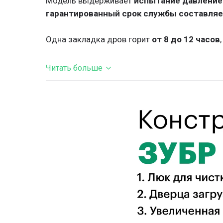
Модель выдерживает
испытание давление
гарантированный срок службы составляет
Одна закладка дров горит
от 8 до 12 часов
Читать больше
Особенности конструкции:
•
Шахтная конструкция
с верхней загрузкой
•
Топливный бункер из стали 5 мм
– загруз
•
Водяная рубашка
по всему периметру для 
•
Теплообменник пластинчатого типа
– ко
•
Камера теплообменника
расположена сзад
•
Форсунка вторичного дожигания газов
–
•
Утепленный кожух
(3 мм) с
минеральной 
•
Чугунные колосники
– съемные, долговеч