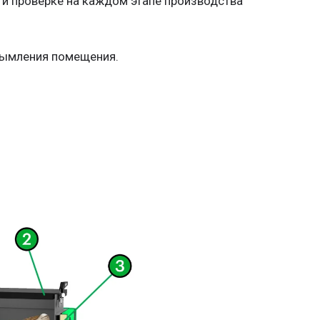
и и проверке на каждом этапе производства
ымления помещения.
лива и длительную подачу тепла.
лжительность сохранения тепла.