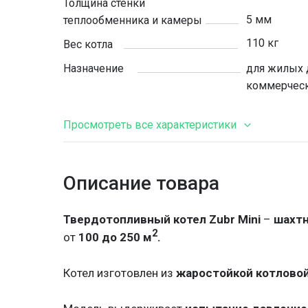
Толщина стенки
5 мм
теплообменника и камеры
110 кг
Вес котла
Назначение
для жилых 
коммерчес
Просмотреть все характеристики
Описание товара
Тип котла
длительног
утепленный
Особенности
Твердотопливный котел Zubr Mini
–
шахтн
загрузкой,
2
от
100 до 250 м
.
Колосники
чугунные
Теплообменник
пластинчат
Котел изготовлен из
жаростойкой котловой