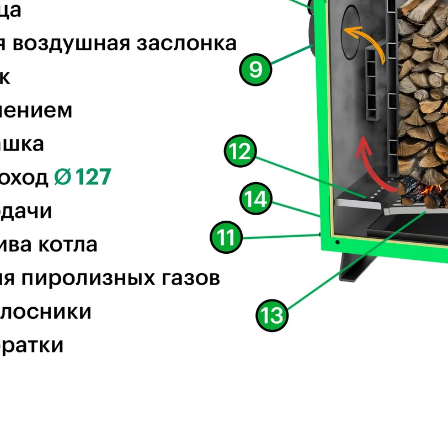
 огнеупорные, обеспечивают герметичность.
пасны в использовании.
 бункера
(стоимость: 2500–3500 грн),
увеличивающего 
 до 8 часов.
ргии.
рации аккумулятора с байпасом.
влажные дрова и бытовые отходы.
йкости.