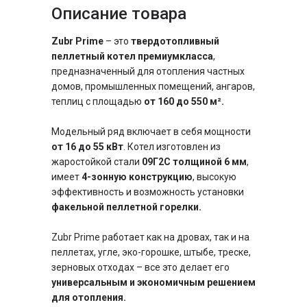
Описание товара
Тип котла
длительного горения,
пеллетный
Zubr Prime
– это
твердотопливный
Особенности
утепленный,
пеллетный котел премиумкласса
,
энергонезависимый, с
предназначенный для отопления частных
боковой загрузкой
домов, промышленных помещений, ангаров,
чугунные
Колосники
теплиц с площадью
от 160 до 550 м².
пластинчатый
Теплообменник
Модельный ряд включает в себя мощности
от 16 до 55 кВт
. Котел изготовлен из
жаростойкой стали
09Г2С толщиной 6 мм
,
имеет
4-зонную конструкцию
, высокую
эффективность и возможность установки
факельной пеллетной горелки.
Zubr Prime работает как на дровах, так и на
пеллетах, угле, эко-горошке, штыбе, треске,
зерновых отходах – все это делает его
универсальным и экономичным решением
для отопления.