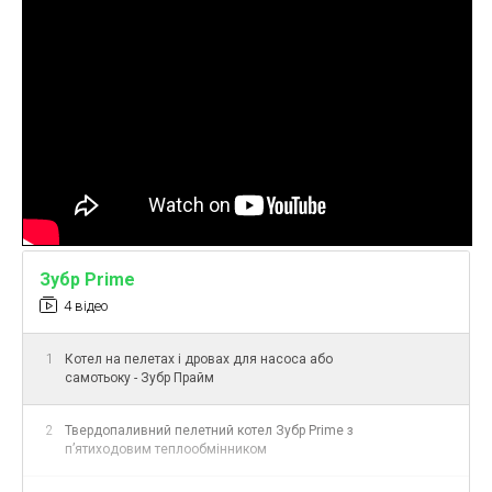
•
Колосники чугунные
, с дополнительным
теплоизоляционным барьером.
•
Съемная задняя пластина
(8 мм) для
защиты корпуса при работе с пеллетной
горелкой.
•
Зольная камера
с выдвижным ящиком.
•
Регулируемая заслонка тяги
с
возможностью установки по обе стороны.
•
Термометр электронный
– в базовой
комплектации.
•
Дымоход Ø160 мм
– сменный, может быть
установлен сзади или сверху (есть
Зубр
Prime
подготовленные отверстия).
4 відео
•
Все дверцы герметичны
, обшиты
огнеупорным асбестовым шнуром.
1
Котел на пелетах і дровах для насоса або
•
Регулируемые ножки
– для точного
самотьоку - Зубр Прайм
выравнивания на полу.
•
Сменные дверцы
– можно перевесить
2
Твердопаливний пелетний котел Зубр Prime з
слева направо.
пʼятиходовим теплообмінником
Достоинства: