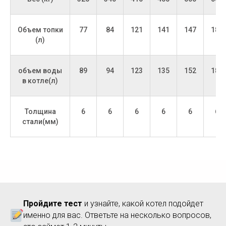
Объем топки
77
84
121
141
147
184
(л)
объем воды
89
94
123
135
152
184
в котле(л)
Толщина
6
6
6
6
6
6
стали(мм)
Пройдите тест
и узнайте, какой котел подойдет
именно для вас. Ответьте на несколько вопросов,