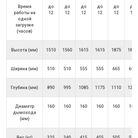
Время
до
до
до
до
до
до
Базовая комплектация:
работы на
12
12
12
12
12
12
• Электронный термометр
одной
• Чугунные колосники
загрузке
• Зольный ящик
(часов)
• Паспорт, инструкция по эксплуатации
Высота (мм)
1510
1560
1615
1615
1875
1875
Расширенная комплектация:
• Электронная автоматика (контроллер +
вентилятор)
Ширина (мм)
510
510
555
555
665
665
• Механический регулятор тяги (Regulus RT4)
• Факельная горелка (опционально)
• Циркуляционный насос
Глубина (мм)
890
995
1085
1175
1110
1200
• Дымоход
• Расширительный бак
• Бойлер косвенного нагрева
Диаметр
160
160
160
160
160
160
• Группа безопасности
дымохода
(мм)
Вес (кг)
325
340
415
455
505
555