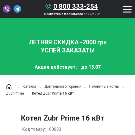
0 800 333-254
Бесплатно с мобильного
по Украине
ЛЕТНЯЯ СКИДКА -2000 грн
УСПЕЙ ЗАКАЗАТЬ!
Акция действует:
до 15.07
→
Каталог
→
Длительного горения
→
Пеллетные котлы
→
Zubr Prime
→
Котел Zubr Prime 16 кВт
Котел Zubr Prime 16 кВт
Код товару: 100083