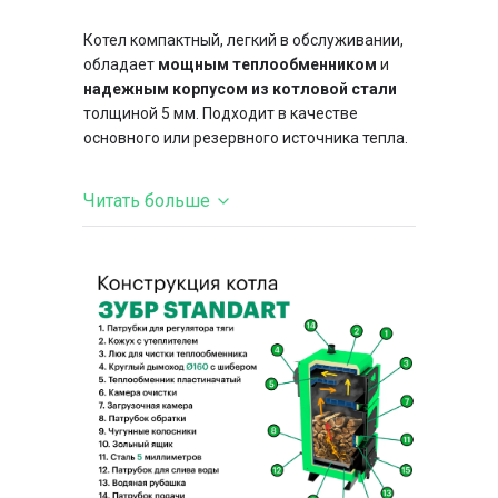
Котел компактный, легкий в обслуживании,
обладает
мощным теплообменником
и
надежным корпусом из котловой стали
толщиной 5 мм. Подходит в качестве
основного или резервного источника тепла.
Читать больше
Особенности конструкции:
• Классическая конструкция с тремя
фронтальными дверцами:
Верхние
– для чистки
теплообменника.
Средние
– для загрузки топлива,
дверца наклонена для удобства и
предотвращения задымления.
Нижние
– доступ к зольной камере и