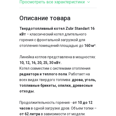
Просмотреть все характеристики
Описание товара
Тип котла
длительного горения,
классический
Твердотопливный котел Zubr Standart 16
Особенности
утепленный,
кВт
– классический котел длительного
энергонезависимый, с
горения с фронтальной загрузкой для
боковой загрузкой
отопления помещений площадью до
160 м²
.
чугунные
Колосники
Линейка котлов представлена ​​в мощностях:
трубчатый
Теплообменник
10, 12, 16, 20, 25, 30 кВт.
Котел совместим с системами отопления
радиатора и теплого пола
. Работает на
всех видах твердого топлива:
дрова, уголь,
топливные брикеты, опилки, древесные
отходы.
Продолжительность горения -
от 10 до 12
часов
в одной загрузке дров. Объем топки –
от 62 литра
в зависимости от модели.