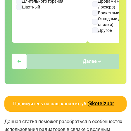
Длительного горения
Дровами + элект
Шахтный
/ резерв)
Брикетами
Отходами древес
опилки)
Другое
Далее
@kotelzubr
Підписуйтесь на наш канал ютуб
Данная статья поможет разобраться в особенностях
использования радиаторов в связке с водяным