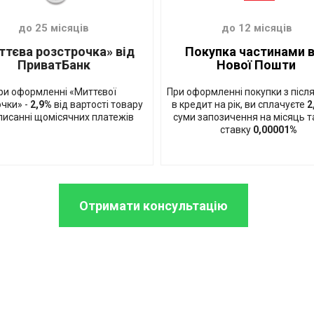
до 25 місяців
до 12 місяців
ттєва розстрочка» від
Покупка частинами в
ПриватБанк
Нової Пошти
ри оформленні «Миттєвої
При оформленні покупки з піс
чки» -
2,9%
від вартості товару
в кредит на рік, ви сплачуєте
2
писанні щомісячних платежів
суми запозичення на місяць т
ставку
0,00001%
Отримати консультацію