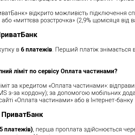
иватБанк» відкрито можливість підключення сп
 або «миттєва розстрочка» (
2,9% щомісяця від в
риватБанк
купку в
6 платежів
. Перший платіж знімається 
пний ліміт по сервісу Оплата частинами?
ліміт за кредитом «Оплата частинами»: відпр
S з-за кордону); за допомогою мобільних дода
 сайті «Оплата частинами» або в Інтернет-банку
ПриватБанк
5 платежів)
, перша проплата здійснюється чере