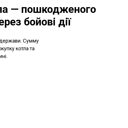
ла — пошкодженого
рез бойові дії
д держави. Сумму
купку котла та
ні.