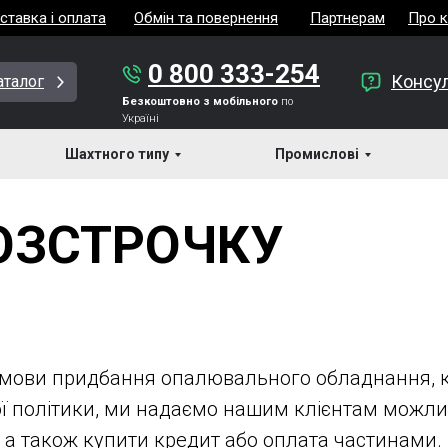
ставка і оплата
Обмін та повернення
Партнерам
Про 
0 800 333-254
Консул
аталог
Безкоштовно з мобільного
по
Україні
Шахтного типу
Промислові
ОЗСТРОЧКУ
умови придбання опалювального обладнання, к
ої політики, ми надаємо нашим клієнтам можли
, а також купити кредит або оплата частинами.