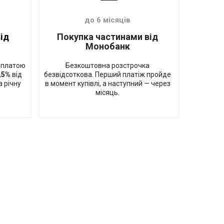
до 6 місяців
ід
Покупка частинами від
Монобанк
ляплатою
Безкоштовна розстрочка
,5%
від
безвідсоткова. Перший платіж пройде
а річну
в момент купівлі, а наступний — через
місяць.