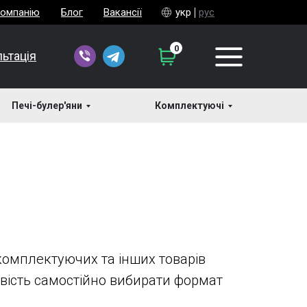
компанію
Блог
Вакансії
укр
рус
0
ьтація
Печі-булер'яни
Комплектуючі
омплектуючих та інших товарів
вість самостійно вибирати формат