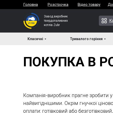
Головна
Розстрочка
Відео товару
До
Завод виробник
К
твердопаливних
котлів Zubr
Класичні
Тривалого горіння
ПОКУПКА В Р
Компанія-виробник прагне зробити 
найвигіднішими. Окрім гнучкої цінов
оплати: готівковий або безготівковий