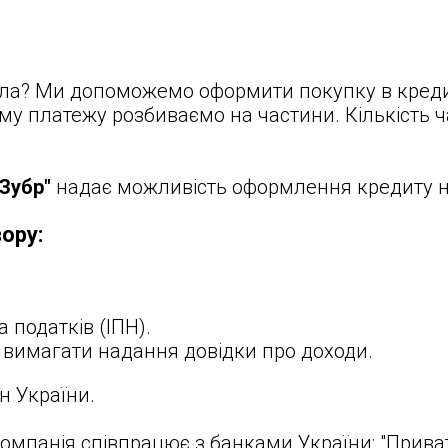
тла? Ми допоможемо оформити покупку в креди
уму платежу розбиваємо на частини. Кількість 
Зубр"
надає можливість оформлення кредиту н
ору:
 податків (ІПН).
ь вимагати надання довідки про доходи.
н України.
компанія співпрацює з банками України: "Прива