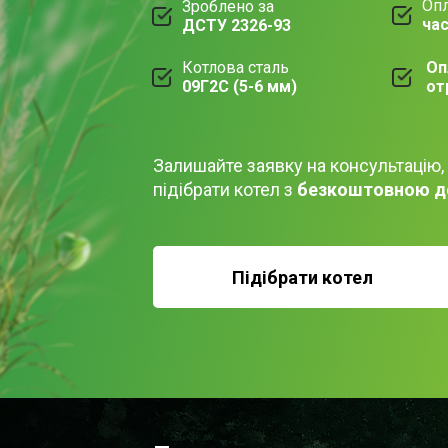
Опл
Зроблено за
ча
ДСТУ 2326-93
Котлова сталь
Оп
09Г2С (5-6 мм)
от
Залишайте заявку на консультацію,
підібрати котел з
безкоштовною д
Підібрати котел