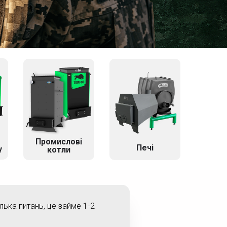
Промислові
Печі
у
котли
ілька питань, це займе 1-2