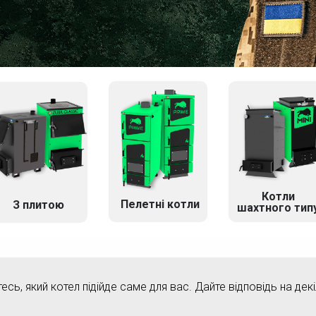
Котли
Пелетні котли
З плитою
шахтного тип
тесь, який котел підійде саме для вас. Дайте відповідь на дек