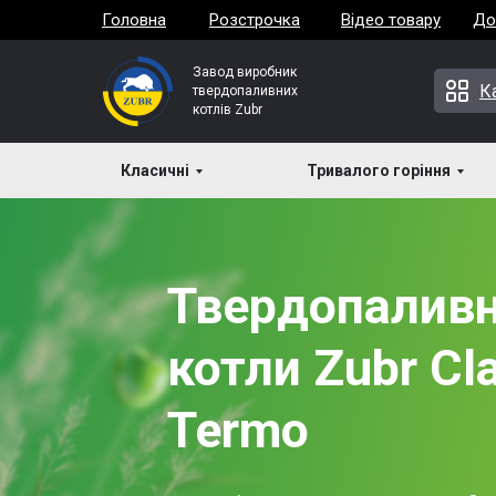
Головна
Розстрочка
Відео товару
До
Завод виробник
К
твердопаливних
котлів Zubr
Класичні
Тривалого горіння
Твердопаливн
котли Zubr Cl
Termo