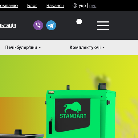
компанію
Блог
Вакансії
укр
рус
ьтація
Печі-булер'яни
Комплектуючі