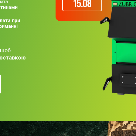
15.08
ата
стинами
лата при
риманні
 щоб
оставкою