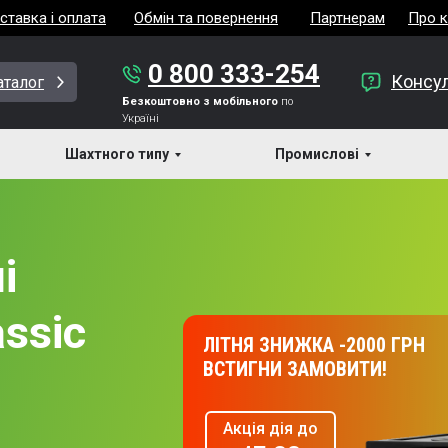
ставка і оплата
Обмін та повернення
Партнерам
Про 
0 800 333-254
Консул
аталог
Безкоштовно з мобільного
по
Україні
Шахтного типу
Промислові
і
assic
ЛІТНЯ ЗНИЖКА -2000 ГРН
ВСТИГНИ ЗАМОВИТИ!
Акція дія до