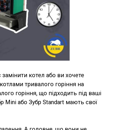
 замінити котел або ви хочете
 котлами тривалого горіння на
ого горіння, що підходить під ваші
р Mini або Зубр Standart мають свої
палення. А головне, що вони не