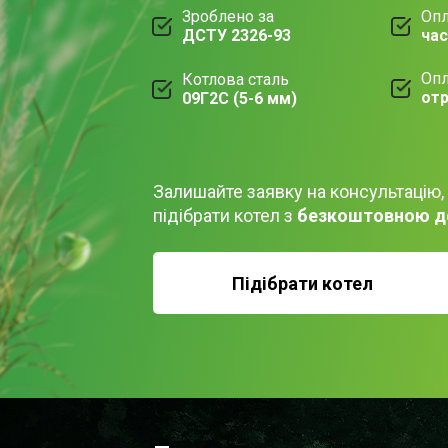
Зроблено за
Опл
ДСТУ 2326-93
ча
Опл
Котлова сталь
отр
09Г2С (5-6 мм)
Залишайте заявку на консультацію,
підібрати котел з
безкоштовною д
Підібрати котел