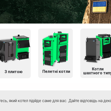
Котли
Пелетні котли
З плитою
шахтного тип
тесь, який котел підійде саме для вас. Дайте відповідь на дек