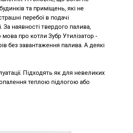
удинків та приміщень, які не
трашні перебої в подачі
і. За наявності твердого палива,
о мова про котли Зубр Утилізатор -
рів без завантаження палива. А деякі
луатації. Підходять як для невеликих
о опалення теплою підлогою або