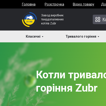
Головна
Розстрочка
Відео товару
До
Завод виробник
К
твердопаливних
котлів Zubr
Класичні
Тривалого горіння
Котли тривал
горіння Zubr