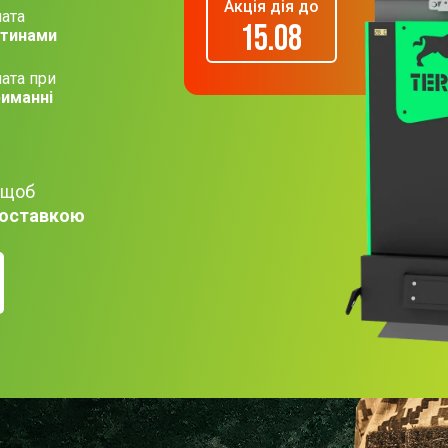
Акція дія до
ата
15.08
стинами
ата при
иманні
 щоб
оставкою