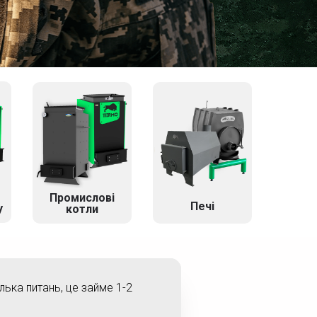
Промислові
Печі
у
котли
ілька питань, це займе 1-2