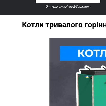
Опитування займе 2-3 хвилини
Котли тривалого горін