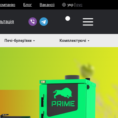
компанію
Блог
Вакансії
укр
рус
ьтація
Печі-булер'яни
Комплектуючі