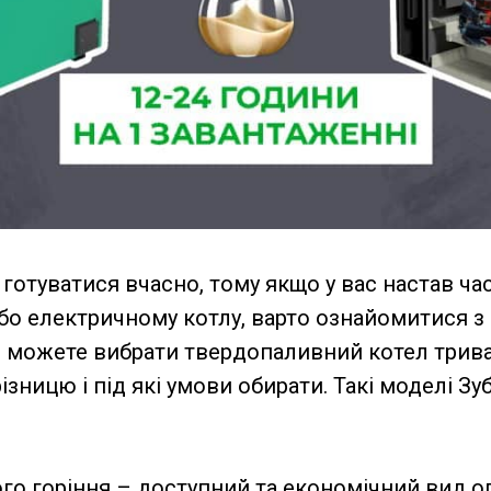
отуватися вчасно, тому якщо у вас настав час
або електричному котлу, варто ознайомитися з
и можете вибрати твердопаливний котел тривал
ізницю і під які умови обирати. Такі моделі Зуб
го горіння – доступний та економічний вид о