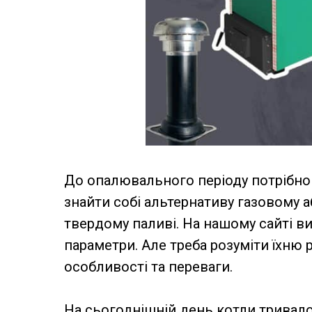
До опалювального періоду потрібно г
знайти собі альтернативу газовому 
твердому паливі. На нашому сайті в
параметри. Але треба розуміти їхню р
особливості та переваги.
На сьогоднішній день котли тривало