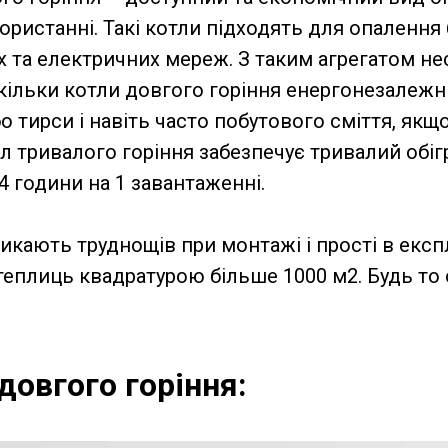
истанні. Такі котли підходять для опалення б
 та електричних мереж. З таким агрегатом нес
оскільки котли довгого горіння енергонезалежн
бо тирси і навіть часто побутового сміття, якщ
л тривалого горіння забезпечує тривалий обіг
24 години на 1 завантаженні.
икають труднощів при монтажі і прості в експ
х теплиць квадратурою більше 1000 м2. Будь т
довгого горіння: