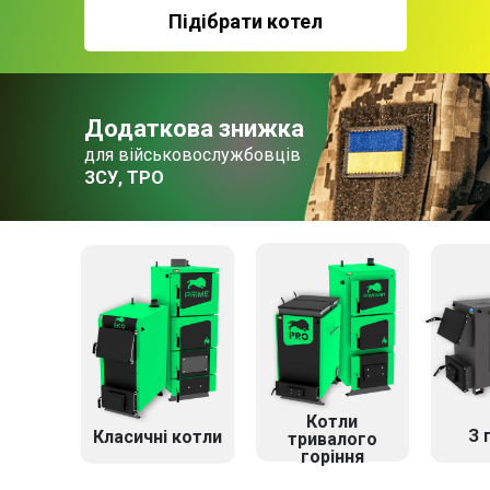
Підібрати котел
Додаткова знижка
для військовослужбовців
ЗСУ, ТРО
Котли
З 
Класичні котли
тривалого
горіння