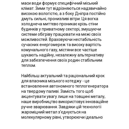
маси води формує специфічний міський
клімат. Зими тут відрізняються надзвичайно
високою вологістю, а з боку Дніпра постійно
дмуть сильні, пронизливі вітри. Ця вогка
холоднеча миттєво проникає крізь стіни
будинків у приватному секторі, змушуючи
системи обігріву працювати на межі своїх
можливостей. Враховуючи нестабільність
сучасних енергомереж та високу вартість
комунального газу, містяни все частіше
шукають надійну, незалежну альтернативу
для забезпечення своїх родин стабільним
теплом.
Найбільш актуальний та раціональний крок
для власника міського котеджу - це
встановлення автономного теплогенератора
на твердому паливі. Замість того щоб
акцентувати увагу лише на товщині металу,
наше виробництво використовує інноваційне
ручне зварювання. Завдяки цій технології
жароміцний метал з'єднується на
молекулярному рівні, утворюючи ідеально
рівні шви без жодної мікротріщини. Така
філігранна робота гарантує, що обладнання