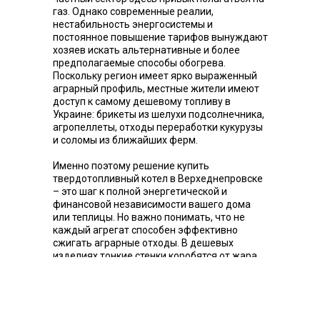
газ. Однако современные реалии,
нестабильность энергосистемы и
постоянное повышение тарифов вынуждают
хозяев искать альтернативные и более
предполагаемые способы обогрева.
Поскольку регион имеет ярко выраженный
аграрный профиль, местные жители имеют
доступ к самому дешевому топливу в
Украине: брикеты из шелухи подсолнечника,
агропеллеты, отходы переработки кукурузы
и соломы из ближайших ферм.
Именно поэтому решение купить
твердотопливный котел в Верхеднепровске
– это шаг к полной энергетической и
финансовой независимости вашего дома
или теплицы. Но важно понимать, что не
каждый агрегат способен эффективно
сжигать аграрные отходы. В дешевых
изделиях тонкие стенки коробятся от жара
шелухи, а дверцы быстро деформируются.
Но завод «Зубр», производственные
мощности которого находятся совсем рядом
– в городе Днепр. Разрабатывает