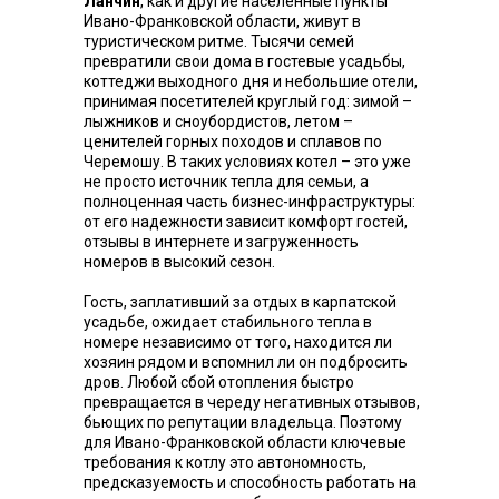
Ланчин
, как и другие населенные пункты
Ивано-Франковской области, живут в
туристическом ритме. Тысячи семей
превратили свои дома в гостевые усадьбы,
коттеджи выходного дня и небольшие отели,
принимая посетителей круглый год: зимой –
лыжников и сноубордистов, летом –
ценителей горных походов и сплавов по
Черемошу. В таких условиях котел – это уже
не просто источник тепла для семьи, а
полноценная часть бизнес-инфраструктуры:
от его надежности зависит комфорт гостей,
отзывы в интернете и загруженность
номеров в высокий сезон.
Гость, заплативший за отдых в карпатской
усадьбе, ожидает стабильного тепла в
номере независимо от того, находится ли
хозяин рядом и вспомнил ли он подбросить
дров. Любой сбой отопления быстро
превращается в череду негативных отзывов,
бьющих по репутации владельца. Поэтому
для Ивано-Франковской области ключевые
требования к котлу это автономность,
предсказуемость и способность работать на