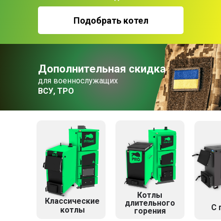
Подобрать котел
Дополнительная скидка
для военнослужащих
ВСУ, ТРО
Котлы
Классические
длительного
C 
котлы
горения