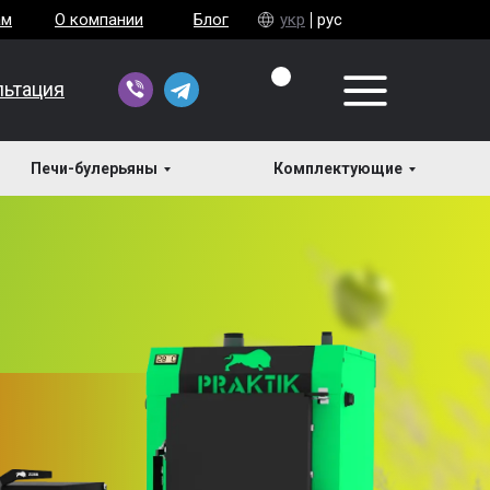
ам
О компании
Блог
укр
рус
льтация
Печи-булерьяны
Комплектующие