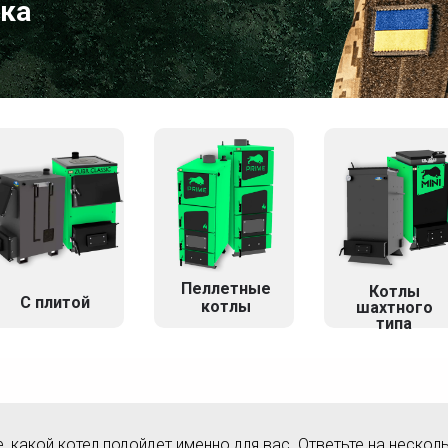
ка
Пеллетные
Котлы
C плитой
котлы
шахтного
типа
е, какой котел подойдет именно для вас. Ответьте на нескол