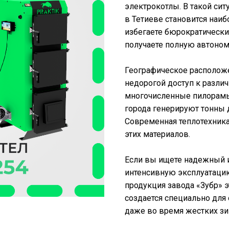
электрокотлы. В такой си
в Тетиеве становится наи
избегаете бюрократически
получаете полную автоно
Географическое расположе
недорогой доступ к разли
многочисленные пилорамы,
города генерируют тонны д
Современная теплотехника
этих материалов.
Если вы ищете надежный 
интенсивную эксплуатацию
продукция завода «Зубр» 
создается специально для
даже во время жестких зи