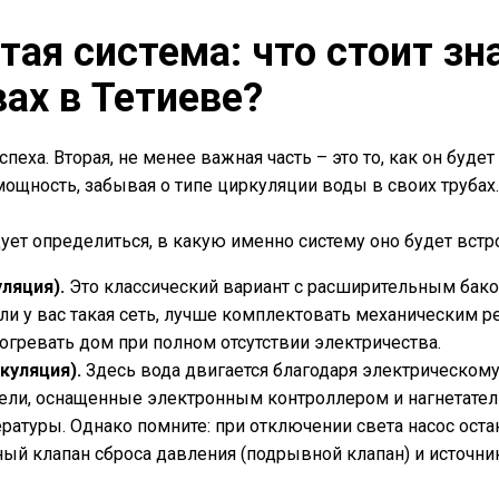
ая система: что стоит зна
вах в Тетиеве?
пеха. Вторая, не менее важная часть – это то, как он буд
ощность, забывая о типе циркуляции воды в своих трубах.
ует определиться, в какую именно систему оно будет встр
ляция).
Это классический вариант с расширительным баком
сли у вас такая сеть, лучше комплектовать механическим ре
огревать дом при полном отсутствии электричества.
куляция).
Здесь вода двигается благодаря электрическому 
дели, оснащенные электронным контроллером и нагнетател
атуры. Однако помните: при отключении света насос остан
ый клапан сброса давления (подрывной клапан) и источни