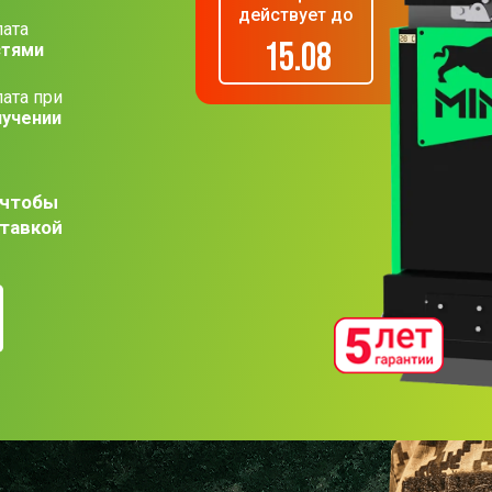
действует до
ата
15.08
стями
ата при
лучении
 чтобы
ставкой