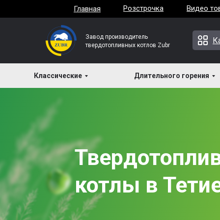
Розстрочка
Видео то
Главная
Завод производитель
К
твердотопливных котлов Zubr
Классические
Длительного горения
Твердотопли
котлы в Тети