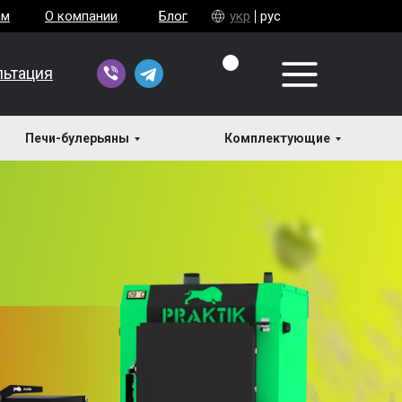
ам
О компании
Блог
укр
рус
льтация
Печи-булерьяны
Комплектующие