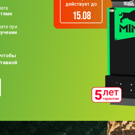
действует до
ата
15.08
стями
ата при
лучении
 чтобы
ставкой