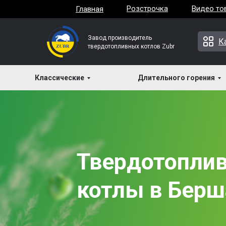
Розстрочка
Видео то
Главная
Завод производитель
К
твердотопливных котлов Zubr
Классические
Длительного горения
Твердотопли
котлы в Бер