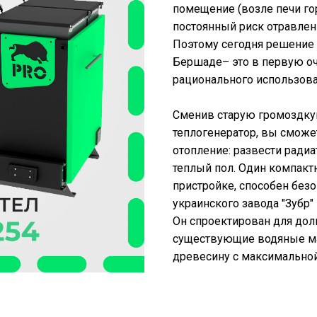
помещение (возле печи гор
постоянный риск отравлен
Поэтому сегодня решение
Бершаде– это в первую оч
рационального использов
Сменив старую громоздку
теплогенератор, вы сможе
отопление: развести ради
теплый пол. Один компакт
пристройке, способен без
украинского завода "Зубр"
Он спроектирован для долг
существующие водяные ма
древесину с максимальной