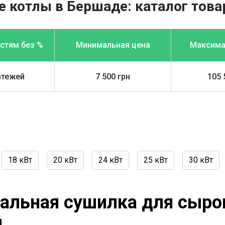
 котлы в Бершаде: каталог това
астям без %
Минимальная цена
Максима
атежей
7 500 грн
105 
18 кВт
20 кВт
24 кВт
25 кВт
30 кВт
альная сушилка для сырог
я