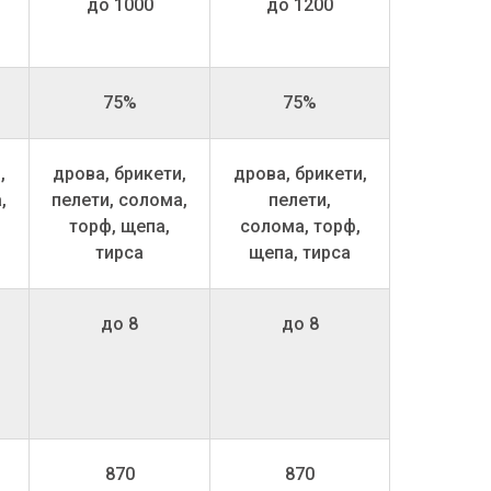
до 1000
до 1200
75%
75%
,
дрова, брикети,
дрова, брикети,
,
пелети, солома,
пелети,
торф, щепа,
солома, торф,
тирса
щепа, тирса
до 8
до 8
870
870