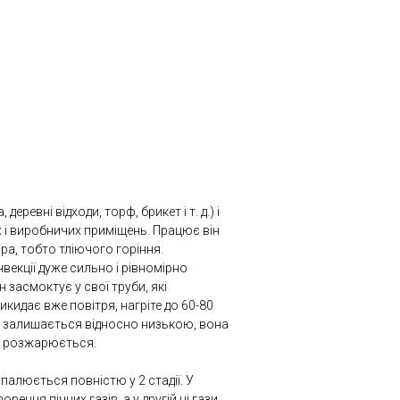
еревні відходи, торф, брикет і т. д.) і
 і виробничих приміщень. Працює він
а, тобто тліючого горіння.
векції дуже сильно і рівномірно
 засмоктує у свої труби, які
икидає вже повітря, нагріте до 60-80
чі залишається відносно низькою, вона
не розжарюється.
спалюється повністю у 2 стадії. У
рення пічних газів, а у другій ці гази