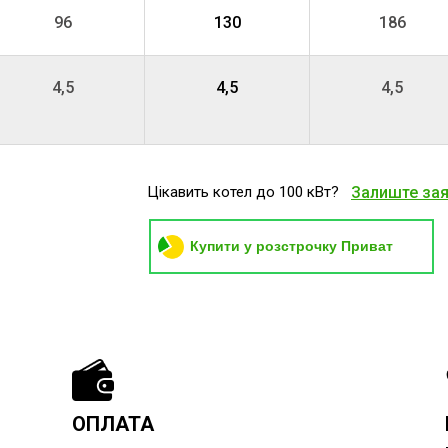
96
130
186
4,5
4,5
4,5
Цікавить котел до 100 кВт?
Залиште за
Купити у розстрочку Приват
ОПЛАТА