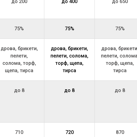
до 200
до 400
до 650
75%
75%
75%
дрова, брикети,
дрова, брикети,
дрова, брикети
пелети,
пелети, солома,
пелети, солома
солома, торф,
торф, щепа,
торф, щепа,
щепа, тирса
тирса
тирса
до 8
до 8
до 8
710
720
870