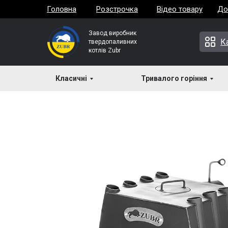
Головна
Розстрочка
Відео товару
До
Завод виробник
К
твердопаливних
котлів Zubr
Класичні
Каталог
Печі Zubr
Тривалого горіння
Булер'яни
→
→
→