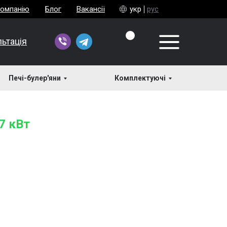
компанію
Блог
Вакансії
укр
рус
ьтація
Печі-булер'яни
Комплектуючі
 7 кВт