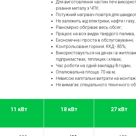
Для виготовлення частин печі викорис
різання металу з ЧПУ;
Потужний нагрівач повітря для швидко
Не залежить від електрики, нафти і газу;
Рівномірно обігріває весь обсяг;
Працює на всіх видах твердого палива, к
Економічна і проста в обслуговуванні;
Контрольоване горіння. ККД - 85%;
Використовується на дачах і в житлови
підприємствах, теплицях і хлівах;
Час роботи на одній закладці 8 годин;
Опалювальна площа: 70 кв.м;
Невисокі капітальні витрати на монтаж
Не вимагає спеціального технічного об
11 кВт
18 кВт
27 кВт