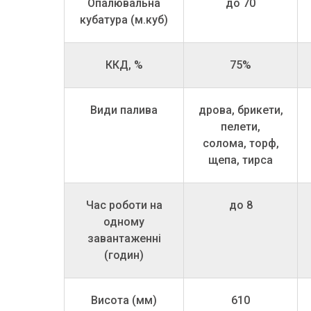
Опалювальна
до 70
кубатура (м.куб)
ККД, %
75%
Види палива
дрова, брикети,
пелети,
солома, торф,
щепа, тирса
Час роботи на
до 8
одному
завантаженні
(годин)
Висота (мм)
610