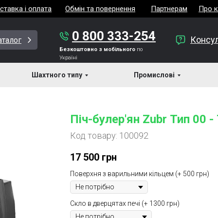
ставка і оплата
Обмін та повернення
Партнерам
Про 
0 800 333-254
Консул
аталог
Безкоштовно з мобільного
по
Україні
 Zubr
Шахтного типу
Піч-булер'ян Zubr Тип 00 - 7 кВт
Промислові
→
Піч-булер'ян Zubr Тип 00 -
Код товару:
100092
17 500
грн
Поверхня з варильними кільцем (+ 500 грн)
Скло в дверцятах печі (+ 1300 грн)