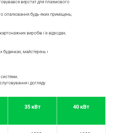
товувався верстат для плазмового
го опалювання будь-яких приміщень;
артонажних виробів і їх відходах;
х будинках, майстерень і
 системи;
слуговування і догляду.
35 кВт
40 кВт