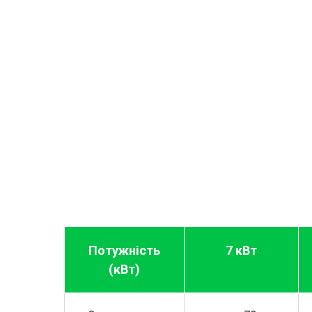
Потужність
7 кВт
(кВт)