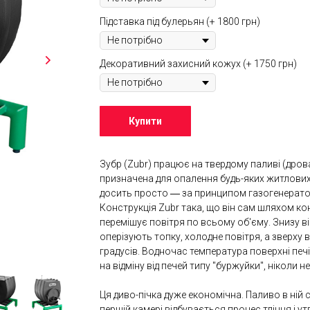
Підставка під булерьян (+ 1800 грн)
Декоративний захисний кожух (+ 1750 грн)
Купити
Зубр (Zubr) працює на твердому паливі (дрова, д
призначена для опалення будь-яких житлових
досить просто ― за принципом газогенератор
Конструкція Zubr така, що він сам шляхом кон
перемішує повітря по всьому об'єму. Знизу він
оперізують топку, холодне повітря, а зверху в
градусів. Водночас температура поверхні пе
на відміну від печей типу "буржуйки", ніколи 
Ця диво-пічка дуже економічна. Паливо в ній 
першій камері відбувається процес тління і утво