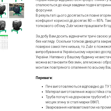
спалюються до кінця завдяки подачі вторинно
форсунки.
В результаті цього досягається повне згорянн
коефіцієнт корисної дії досягає 80 ― 85%. Та
топкового об'єму Zubr може працювати 8 годин
За добу Вам досить відзначити тричі своєю у
без нагляду. Оскільки топкові дверцята закр
поверхні самої печі низька, то Zubr є пожеж
випробування в Українському науково-дослі
України. Напевно у Вашому будинку не вистачає
можна встановити без змін, але можна і оброб
монтаж повітряного опалення по всьому Ва
Переваги:
Печі виготовляються відповідно до ТУ 
Матеріал виготовлення жаростійка ста
Труба погнуті на дорновом трубогиб з 
місцях згину зі сталі марки 08КП;
Зварювання напівавтоматом на проми