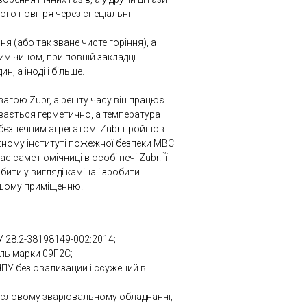
го повітря через спеціальні
я (або так зване чисте горіння), а
ким чином, при повній закладці
, а іноді і більше.
вагою Zubr, а решту часу він працює
ивається герметично, а температура
обезпечним агрегатом. Zubr пройшов
дному інституті пожежної безпеки МВС
 саме помічниці в особі печі Zubr. Її
ити у вигляді каміна і зробити
шому приміщенню.
У 28.2-38198149-002:2014;
ль марки 09Г2С;
ЧПУ без овализации і ссужений в
словому зварювальному обладнанні;