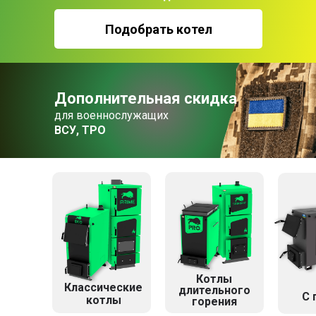
Подобрать котел
Дополнительная скидка
для военнослужащих
ВСУ, ТРО
Котлы
Классические
длительного
C 
котлы
горения