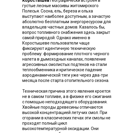
Коростышев
географически встроен в
густые лесные массивы житомирского
Полесья. Сосна, ель, береза ​​и ольха
выступают наиболее доступным, а зачастую
абсолютно бесплатным энергоресурсом для
владельцев частных домов. Казалось бы,
вопрос топливного снабжения здесь закрыт
самой природой. Однако именно в
Коростышеве пользователи чаще
фиксируют идентичную техническую
проблему: формирование плотного черного
налета в дымоходных каналах, появление
агрессивных смолистых подтеков на стали
теплообменника и критическое падение
аэродинамической тяги уже через два-три
месяца после старта отопительного сезона.
Техническая причина этого явления кроется
не в самом топливе, а в физике его сжигания
с помощью неподходящего оборудования.
Хвойные породы древесины отличаются
высокой концентрацией летучих смол. При
сгорании в классических печах эти смолы не
проходят полный цикл
высокотемпературной оксидации. Они