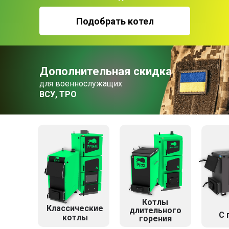
Подобрать котел
Дополнительная скидка
для военнослужащих
ВСУ, ТРО
Котлы
Классические
длительного
C 
котлы
горения