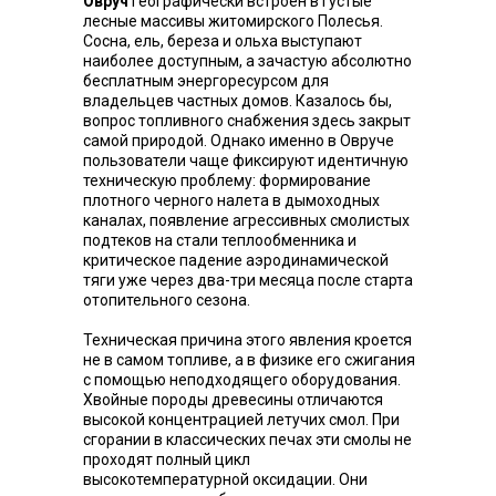
Овруч
географически встроен в густые
лесные массивы житомирского Полесья.
Сосна, ель, береза ​​и ольха выступают
наиболее доступным, а зачастую абсолютно
бесплатным энергоресурсом для
владельцев частных домов. Казалось бы,
вопрос топливного снабжения здесь закрыт
самой природой. Однако именно в Овруче
пользователи чаще фиксируют идентичную
техническую проблему: формирование
плотного черного налета в дымоходных
каналах, появление агрессивных смолистых
подтеков на стали теплообменника и
критическое падение аэродинамической
тяги уже через два-три месяца после старта
отопительного сезона.
Техническая причина этого явления кроется
не в самом топливе, а в физике его сжигания
с помощью неподходящего оборудования.
Хвойные породы древесины отличаются
высокой концентрацией летучих смол. При
сгорании в классических печах эти смолы не
проходят полный цикл
высокотемпературной оксидации. Они