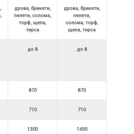
,
дрова, брикети,
дрова, брикети,
,
пелети, солома,
пелети,
торф, щепа,
солома, торф,
тирса
щепа, тирса
до 8
до 8
870
870
710
710
1300
1450