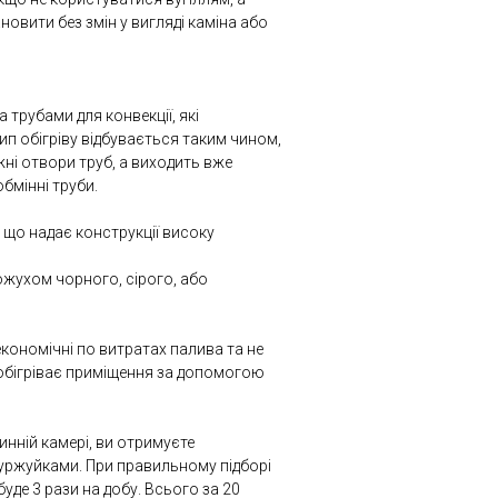
новити без змін у вигляді каміна або
 трубами для конвекції, які
п обігріву відбувається таким чином,
ні отвори труб, а виходить вже
обмінні труби.
 що надає конструкції високу
жухом чорного, сірого, або
 економічні по витратах палива та не
обігріває приміщення за допомогою
нній камері, ви отримуєте
 буржуйками. При правильному підборі
уде 3 рази на добу. Всього за 20