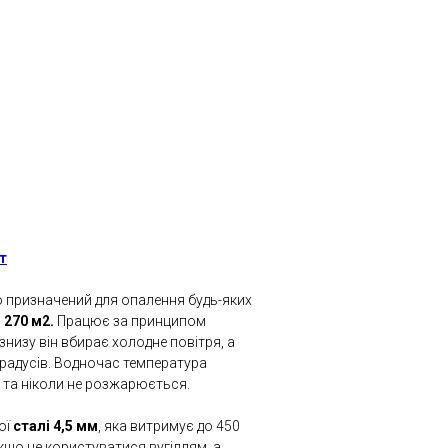
т
призначений для опалення будь-яких
о
270 м2.
Працює за принципом
знизу він вбирає холодне повітря, а
 градусів. Водночас температура
 та ніколи не розжарюється.
ої
сталі 4,5 мм
, яка витримує до 450
якщо не користуватися вугіллям, а