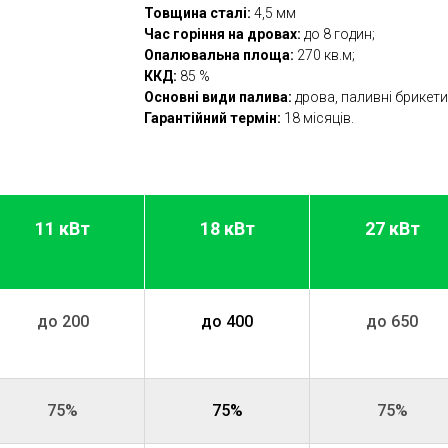
Товщина сталі:
4,5 мм
Час горіння на дровах:
до 8 годин;
Опалювальна площа:
270 кв.м;
ККД:
85 %
Основні види палива:
дрова, паливні брикети
Гарантійний термін:
18 місяців.
11 кВт
18 кВт
27 кВт
до 200
до 400
до 650
75%
75%
75%