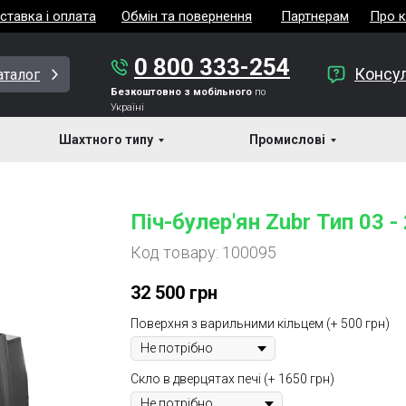
ставка і оплата
Обмін та повернення
Партнерам
Про 
0 800 333-254
Консул
аталог
Безкоштовно з мобільного
по
Україні
 Zubr
Шахтного типу
Піч-булер'ян Zubr Тип 03 - 27 кВт
Промислові
→
Піч-булер'ян Zubr Тип 03 -
Код товару:
100095
32 500
грн
Поверхня з варильними кільцем (+ 500 грн)
Скло в дверцятах печі (+ 1650 грн)