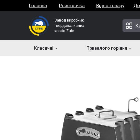
Головна
Розстрочка
Відео товару
До
Завод виробник
К
твердопаливних
котлів Zubr
Класичні
Каталог
Печі Zubr
Тривалого горіння
Булер'яни
→
→
→