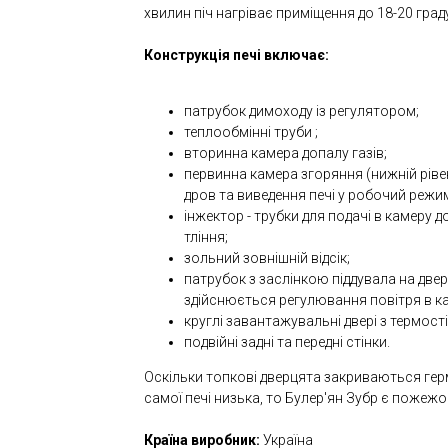
хвилин піч нагріває приміщення до 18-20 граду
Конструкція печі включає:
патрубок димоходу із регулятором;
теплообмінні труби ;
вторинна камера допалу газів;
первинна камера згоряння (нижній рів
дров та виведення печі у робочий режим
інжектор - трубки для подачі в камеру 
тління;
зольний зовнішній відсік;
патрубок з заслінкою піддувала на две
здійснюється регулювання повітря в к
круглі завантажувальні двері з термос
подвійні задні та передні стінки.
Оскільки топкові дверцята закриваються гер
самої печі низька, то Булер'ян Зубр є пожеж
Країна виробник:
Україна