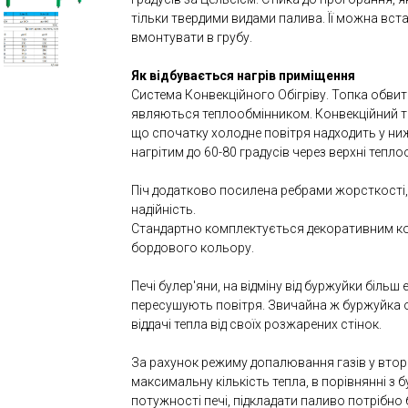
тільки твердими видами палива. Її можна вста
вмонтувати в грубу.
Як відбувається нагрів приміщення
Система Конвекційного Обігріву. Топка обвита
являються теплообмінником. Конвекційний ти
що спочатку холодне повітря надходить у ниж
нагрітим до 60-80 градусів через верхні тепло
Піч додатково посилена ребрами жорсткості,
надійність.
Стандартно комплектується декоративним ко
бордового кольору.
Печі булер'яни, на відміну від буржуйки більш
пересушують повітря. Звичайна ж буржуйка 
віддачі тепла від своїх розжарених стінок.
За рахунок режиму допалювання газів у втори
максимальну кількість тепла, в порівнянні з
потужності печі, підкладати паливо потрібно б