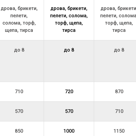
дрова, брикети,
дрова, брикети,
дрова, брикети
пелети,
пелети, солома,
пелети, солома
солома, торф,
торф, щепа,
торф, щепа,
щепа, тирса
тирса
тирса
до 8
до 8
до 8
710
720
870
570
570
710
850
1000
1150