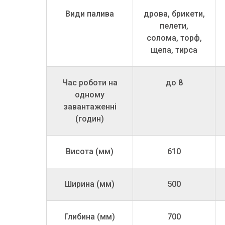
Види палива
дрова, брикети,
пелети,
солома, торф,
щепа, тирса
Час роботи на
до 8
одному
завантаженні
(годин)
Висота (мм)
610
Ширина (мм)
500
Глибина (мм)
700