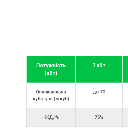
Потужність
7 кВт
(кВт)
Опалювальна
до 70
кубатура (м.куб)
ККД, %
75%