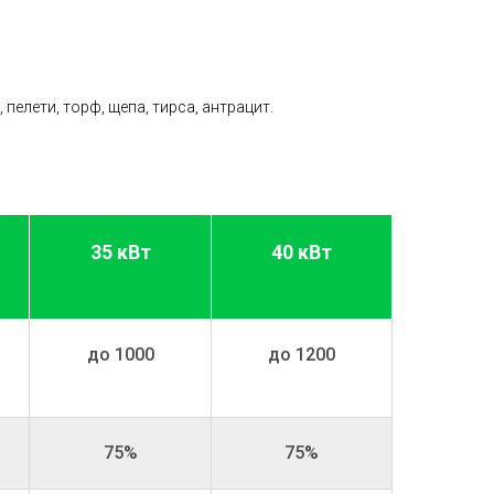
, пелети, торф, щепа, тирса, антрацит.
35 кВт
40 кВт
до 1000
до 1200
75%
75%