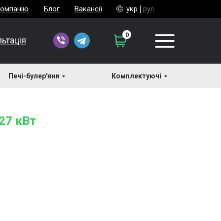
компанію
Блог
Вакансії
укр
рус
0
ьтація
Печі-булер'яни
Комплектуючі
 27 кВт