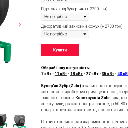
Підставка під булерьян (+ 2200 грн)
Декоративний захисний кожух (+ 2700 грн)
Купити
Обирай іншу потужність:
7 кВт
•
11 кВт
•
18 кВт
•
27 кВт
•
35 кВт
•
40 кВ
Булер'ян Зубр (Zubr)
з варильною поверхнею 
житлових і виробничих приміщень площею д
тліючого горіння.
Конструкція Zubr
така, що 
зверху викидає вже повітря, нагріте до 60-80
поверхні печі залишається відносно низькою
Піч виготовляється з жароміцної вогнетривк
градусів за Цельсієм. Стійка до прогорання, 