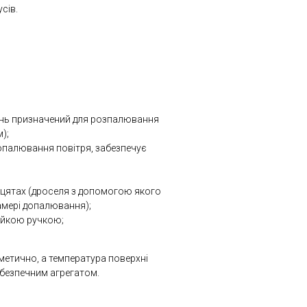
сів.
ень призначений для розпалювання
);
допалювання повітря, забезпечує
рцятах (дроселя з допомогою якого
амері допалювання);
тійкою ручкою;
метично, а температура поверхні
обезпечним агрегатом.