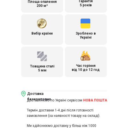
Гарантія
Площа опалення
5 років
200 м²
Вибір країни
Зроблено в
Україні
Час горіння
Товщина сталі
від 10 до 12 год
5 мм
Доставка
безкоштовно
Доставляємо по Україні сервісом
НОВА ПОШТА
Термін доставки 1-4 дні після готовності
замовлення (за наявності товару на складі).
Ми здійснюємо доставку у більш ніж 1000