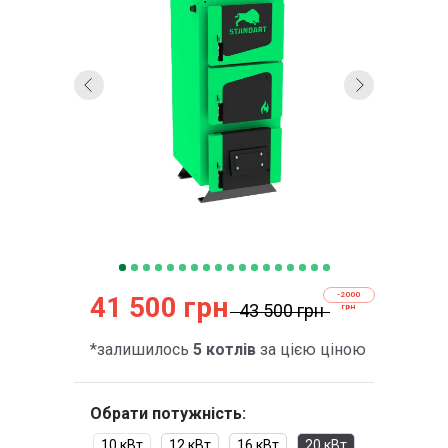
-2000
41 500 грн
43 500 грн
грн
*залишилось
5 котлів
за цією ціною
Обрати потужність:
10 кВт
12 кВт
16 кВт
20 кВт