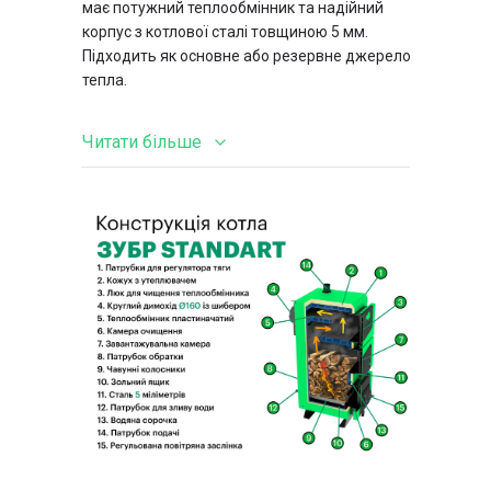
має потужний теплообмінник та надійний
корпус з котлової сталі товщиною 5 мм.
Підходить як основне або резервне джерело
тепла.
Читати більше
Особливості конструкції:
• Класична конструкція з трьома
фронтальними дверцятами:
Верхні – для чищення теплообмінника.
Середні – для завантаження палива,
дверцята нахилені для зручності й
запобігання задимленню.
Нижні – доступ до зольної камери та
піддувальце з вушком для регулятора
тяги.
• Теплообмінник полчатого типу