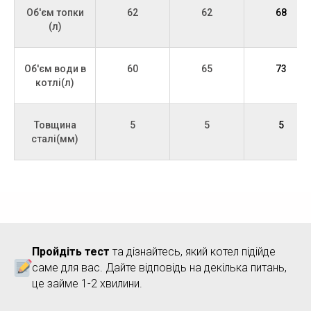
18
Объем воды в системе отопления 300 л -
Об'єм топки
62
62
68
твердотопливный котел Зубр Стандарт
(л)
19
Якщо нема дров, викорстовую газову
модифікацію.Зубр Стандарт
Об'єм води в
60
65
73
котлі(л)
Товщина
5
5
5
сталі(мм)
Пройдіть тест
та дізнайтесь, який котел підійде
саме для вас. Дайте відповідь на декілька питань,
це займе 1-2 хвилини.