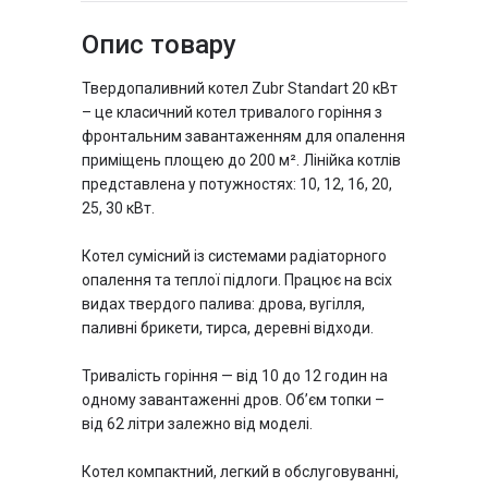
Опис товару
Тип котла
тривалого горіння,
класичний
Твердопаливний котел Zubr Standart 20 кВт
Особливості
утеплений,
– це класичний котел тривалого горіння з
енергонезалежний, з
фронтальним завантаженням для опалення
боковим завантаженням
приміщень площею до 200 м². Лінійка котлів
чавунні
Колосники
представлена у потужностях: 10, 12, 16, 20,
25, 30 кВт.
трубчатий
Теплообмінник
Котел сумісний із системами радіаторного
опалення та теплої підлоги. Працює на всіх
видах твердого палива: дрова, вугілля,
паливні брикети, тирса, деревні відходи.
Тривалість горіння — від 10 до 12 годин на
одному завантаженні дров. Об’єм топки –
від 62 літри залежно від моделі.
Котел компактний, легкий в обслуговуванні,