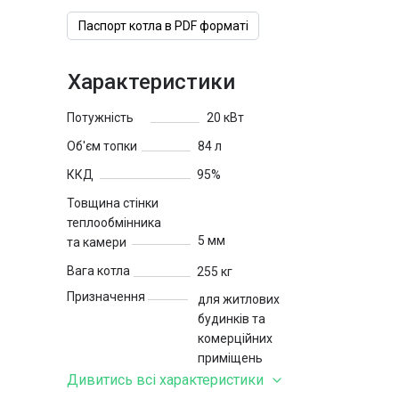
Паспорт котла в PDF форматі
Характеристики
Потужність
20 кВт
Об'єм топки
84 л
ККД
95%
Товщина стінки
теплообмінника
5 мм
та камери
Вага котла
255 кг
Призначення
для житлових
будинків та
комерційних
приміщень
Дивитись всі характеристики