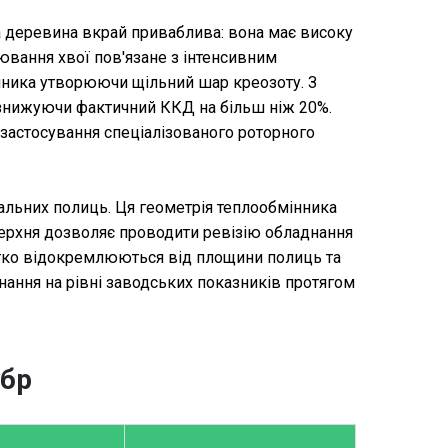
а деревина вкрай приваблива: вона має високу
лювання хвої пов'язане з інтенсивним
інника утворюючи щільний шар креозоту. З
 знижуючи фактичний ККД на більш ніж 20%.
 застосування спеціалізованого роторного
альних полиць. Ця геометрія теплообмінника
верхня дозволяє проводити ревізію обладнання
егко відокремлюються від площини полиць та
ання на рівні заводських показників протягом
убр