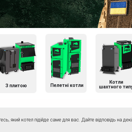
Котли
Пелетні котли
З плитою
шахтного тип
тесь, який котел підійде саме для вас. Дайте відповідь на дек