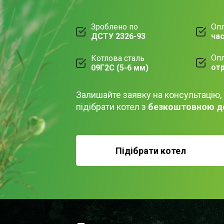
Зроблено по
Опл
ДСТУ 2326-93
ча
Опл
Котлова сталь
от
09Г2С (5-6 мм)
Залишайте заявку на консультацію,
підібрати котел з
безкоштовною д
Підібрати котел