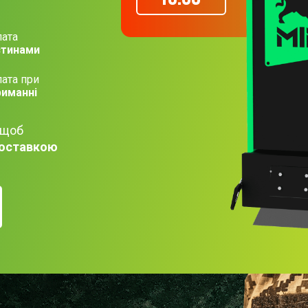
ата
стинами
ата при
риманні
 щоб
оставкою