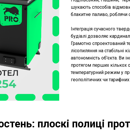
шукають способів відмови
блакитне паливо, роблячи 
Інтеграція сучасного твер
будівлі дозволяє кардинал
Грамотно спроектований т
лісопиляння на стабільні к
автономність об'єкта. Ви і
протягом перших кількох 
температурний режим у пр
геополітичних чи тарифних
остень: плоскі полиці про