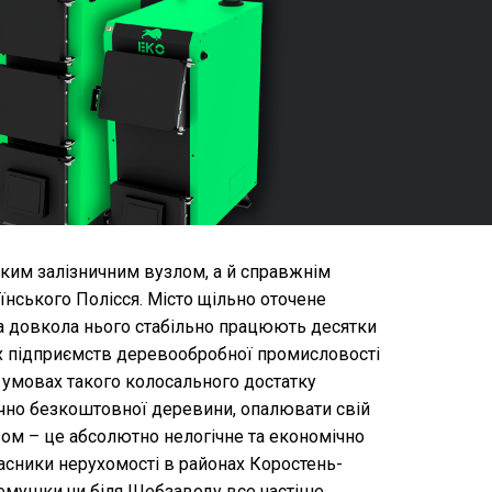
ким залізничним вузлом, а й справжнім
нського Полісся. Місто щільно оточене
 а довкола нього стабільно працюють десятки
х підприємств деревообробної промисловості
 умовах такого колосального достатку
тично безкоштовної деревини, опалювати свій
ом – це абсолютно нелогічне та економічно
асники нерухомості в районах Коростень-
емушки чи біля Щебзаводу все частіше