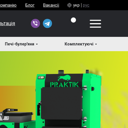
компанію
Блог
Вакансії
укр
рус
ьтація
Печі-булер'яни
Комплектуючі