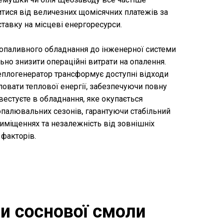
тися від величезних щомісячних платежів за
ставку на місцеві енергоресурси.
допаливного обладнання до інженерної системи
ьно знизити операційні витрати на опалення.
еплогенератор трансформує доступні відходи
іловати теплової енергії, забезпечуючи повну
нвестуєте в обладнання, яке окупається
опалювальних сезонів, гарантуючи стабільний
иміщеннях та незалежність від зовнішніх
 факторів.
ти соснової смоли