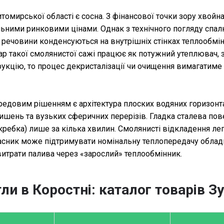
мирської області є сосна. З фінансової точки зору хвойн
альними ринковими цінами. Однак з технічного погляду спа
ці речовини конденсуються на внутрішніх стінках теплообм
шар такої смолянистої сажі працює як потужний утеплювач,
укцію, то процес декристалізації чи очищення вимагатиме
ередовим рішенням є архітектура плоских водяних горизонт
ишень та вузьких сферичних перерізів. Гладка сталева по
ребка) лише за кілька хвилин. Смолянисті відкладення л
асник може підтримувати номінальну теплопередачу обладн
итрати палива через «зарослий» теплообмінник.
ли в Коростні: каталог товарів З