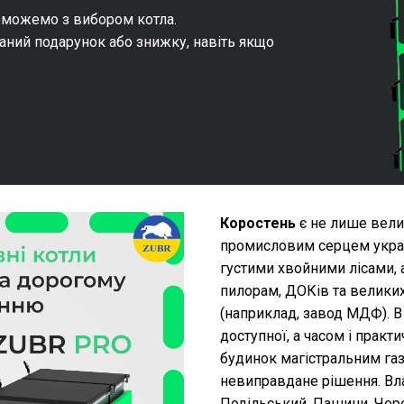
оможемо з вибором котла.
аний подарунок або знижку, навіть якщо
Коростень
є не лише вели
промисловим серцем украї
густими хвойними лісами,
пилорам, ДОКів та велики
(наприклад, завод МДФ). В
доступної, а часом і прак
будинок магістральним газ
невиправдане рішення. Вл
Подільський, Пашини, Чер