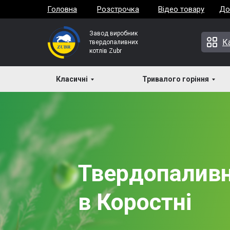
Головна
Розстрочка
Відео товару
До
Завод виробник
К
твердопаливних
котлів Zubr
Класичні
Тривалого горіння
Твердопаливн
в Коростні