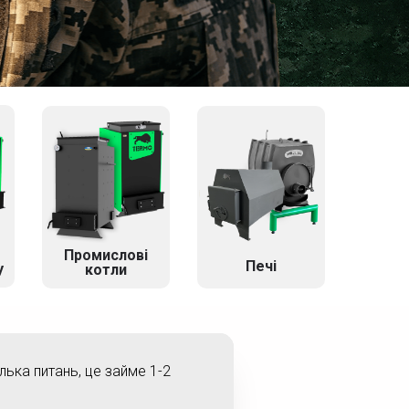
Промислові
Печі
у
котли
ілька питань, це займе 1-2