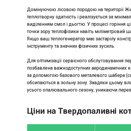
Домінуючою лісовою породою на території Жито
теплотворну здатність і реалізується за мінім
виділенням смол і дьогтю. У процесі горіння 
точки зору теплофізики навіть міліметровий 
Якщо ваш теплогенератор має застарілу констр
інструменту та значних фізичних зусиль.
Для оптимізації сервісного обслуговування п
позбавлена ​​важкодоступних аеродинамічних к
за допомогою базового металевого шабера (ск
обсипаються в зольну зону. Завдяки цьому вл
усього опалювального сезону, уникаючи перев
Ціни на Твердопаливні кот