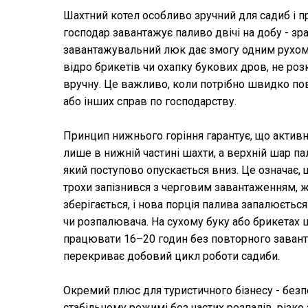
Шахтний котел особливо зручний для садиб і п
господар завантажує паливо двічі на добу - зра
завантажувальний люк дає змогу одним рухом
відро брикетів чи охапку букових дров, не роз
вручну. Це важливо, коли потрібно швидко пов
або інших справ по господарству.
Принцип нижнього горіння гарантує, що активн
лише в нижній частині шахти, а верхній шар п
який поступово опускається вниз. Це означає, 
трохи запізнився з черговим завантаженням, ж
зберігається, і нова порція палива запалюєтьс
чи розпалювача. На сухому буку або брикетах 
працювати 16–20 годин без повторного заван
перекриває добовий цикл роботи садиби.
Окремий плюс для туристичного бізнесу - безп
стабільному режимі без частих розпалів, різко