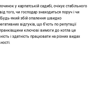
починок у карпатській садибі, очікує стабільного
ід того, чи господар знаходиться поруч і чи
. Будь-який збій опалення швидко
егативних відгуків, що б’ють по репутації
-Франківщини ключові вимоги до котла це
ість і здатність працювати на різних видах
ності.