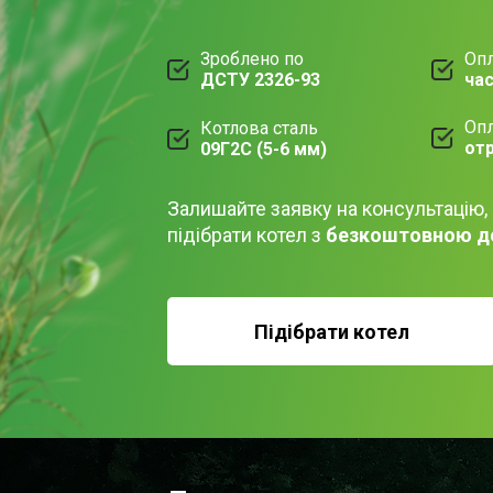
Зроблено по
Опл
ДСТУ 2326-93
ча
Опл
Котлова сталь
от
09Г2С (5-6 мм)
Залишайте заявку на консультацію,
підібрати котел з
безкоштовною д
Підібрати котел