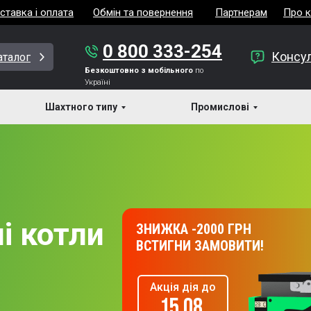
ставка і оплата
Обмін та повернення
Партнерам
Про 
0 800 333-254
Консул
аталог
Безкоштовно з мобільного
по
Україні
Шахтного типу
Промислові
і котли
ЗНИЖКА -2000 ГРН
ВСТИГНИ ЗАМОВИТИ!
Акція дія до
15.08