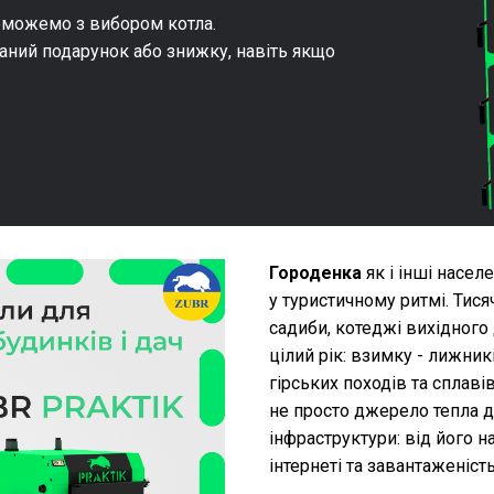
оможемо з вибором котла.
аний подарунок або знижку, навіть якщо
Городенка
як і інші насел
у туристичному ритмі. Тися
садиби, котеджі вихідного 
цілий рік: взимку - лижник
гірських походів та сплаві
не просто джерело тепла дл
інфраструктури: від його н
інтернеті та завантаженіст