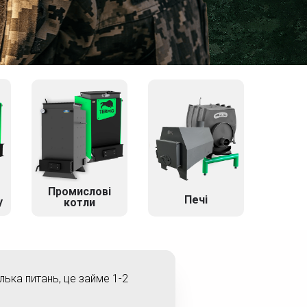
Промислові
Печі
у
котли
ілька питань, це займе 1-2