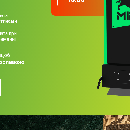
ата
стинами
ата при
риманні
 щоб
оставкою