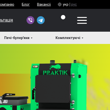
компанію
Блог
Вакансії
укр
рус
ьтація
Печі-булер'яни
Комплектуючі