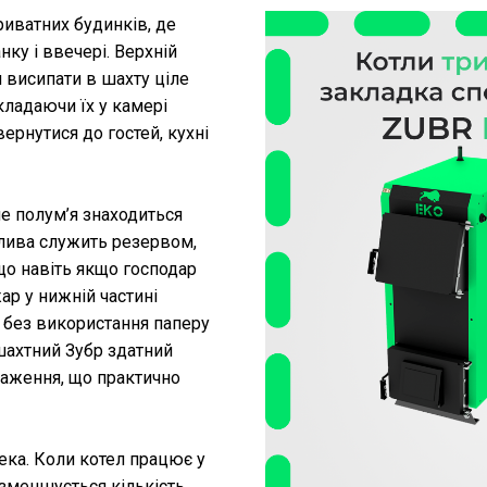
риватних будинків, де
нку і ввечері. Верхній
 висипати в шахту ціле
кладаючи їх у камері
ернутися до гостей, кухні
е полум’я знаходиться
алива служить резервом,
що навіть якщо господар
ар у нижній частині
я без використання паперу
шахтний Зубр здатний
таження, що практично
ека. Коли котел працює у
 зменшується кількість