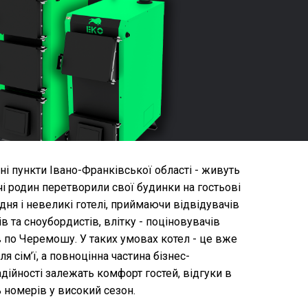
ені пункти Івано-Франківської області - живуть
чі родин перетворили свої будинки на гостьові
дня і невеликі готелі, приймаючи відвідувачів
ів та сноубордистів, влітку - поціновувачів
в по Черемошу. У таких умовах котел - це вже
я сім’ї, а повноцінна частина бізнес-
адійності залежать комфорт гостей, відгуки в
ь номерів у високий сезон.