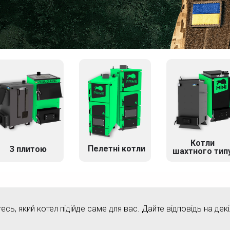
Котли
Пелетні котли
З плитою
шахтного тип
тесь, який котел підійде саме для вас. Дайте відповідь на дек