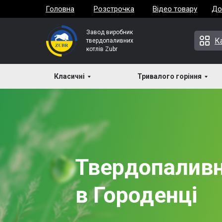
Головна
Розстрочка
Відео товару
До
Завод виробник
К
твердопаливних
котлів Zubr
Класичні
Тривалого горіння
Твердопаливн
в Городенці