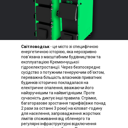
Світловодськ
- це місто зі специфічною
енергетичною історією, яка нерозривно
пов'язана з масштабним будівництвом та
експлуатацією Кременчуцької
гідроелектростанції. Через безпосереднє
сусідство з потужним генеруючим об'єктом,
переважна більшість власників приватних
будинків історично покладалася на
електричне опалення, вважаючи його
найзручнішим та найвигіднішим. Проте
сучасність диктує інші правила. Стрімке,
багаторазове зростання тарифів(вже понад
2 рази за останні 3 роки) на кіловат-годину
для населення, запровадження жорстких
лімітів споживання від обленерго та
регулярні інфраструктурні відключення