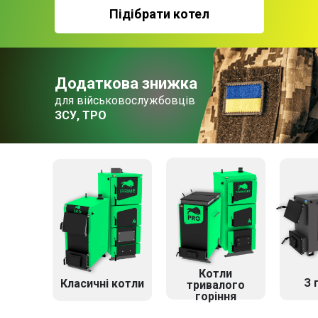
Підібрати котел
Додаткова знижка
для військовослужбовців
ЗСУ, ТРО
Котли
З 
Класичні котли
тривалого
горіння