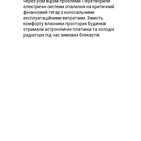
через усім відомі проблеми. Перетворили
електричні системи опалення на критичний
фінансовий тягар з колосальними
експлуатаційними витратами. Замість
комфорту власники просторих будинків
отримали астрономічні платіжки та холодні
радіатори під час зимових блекаутів.
Єдиним технічно грамотним рішенням для
диверсифікації ризиків є створення гібридної
системи обігріву. Інтеграція сучасного
дров'яного теплогенератора Зубр у ролі
основного або потужного резервного
джерела тепла дозволяє кардинально
знизити собівартість згенерованого кіловата.
Ви отримуєте абсолютну термодинамічну
незалежність від централізованих
електромереж. Раціональний власник
використовує дороге електричне опалення
лише вночі (за наявності нічного тарифу) або
для підтримки мінімального фонового
плюса, тоді як основне, глибоке та
інтенсивне теплове навантаження бере на
себе автономний твердопаливний агрегат,
що гарантує теплову стабільність будівлі за