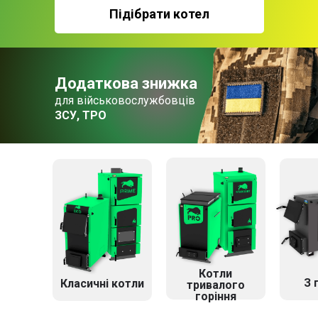
Підібрати котел
Додаткова знижка
для військовослужбовців
ЗСУ, ТРО
Котли
З 
Класичні котли
тривалого
горіння