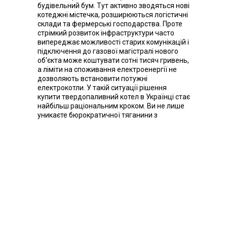
будівельний бум. Тут активно зводяться нові
котеджні містечка, розширюються логістичні
склади та фермерські господарства. Проте
стрімкий розвиток інфраструктури часто
випереджає можливості старих комунікацій і
підключення до газової магістралі нового
об'єкта може коштувати сотні тисяч гривень,
а ліміти на споживання електроенергії не
дозволяють встановити потужні
електрокотли. У такій ситуації рішення
купити твердопаливний котел в Українці стає
найбільш раціональним кроком. Ви не лише
уникаєте бюрократичної тяганини з
газовими службами, але й отримуєте повну
автономію.
Географічне розташування регіону
забезпечує постійний і недорогий доступ до
різноманітних видів палива. Лісові
господарства, численні пилорами, а також
аграрні підприємства навколо міста
генерують тонни дров, обрізків, пелет та
агробрикетів. Сучасна теплотехніка здатна
ефективно працювати з будь-яким із цих
матеріалів.