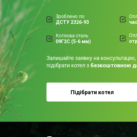
Зроблено по
Опл
ДСТУ 2326-93
ча
Опл
Котлова сталь
от
09Г2С (5-6 мм)
Залишайте заявку на консультацію,
підібрати котел з
безкоштовною д
Підібрати котел