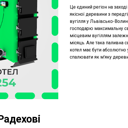
Це єдиний регіон на заході
якісної деревини з передгі
вугілля у Львівсько-Волин
господарю максимальну св
місцевим вугіллям залежно
місяць. Але така паливна 
котел має бути абсолютно 
спалювати як м'яку дереви
Радехові