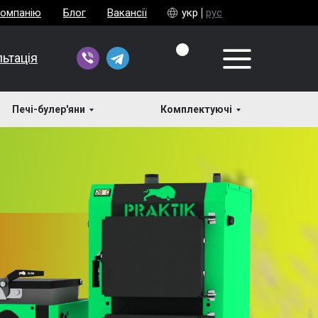
компанію
Блог
Вакансії
укр
рус
ьтація
Печі-булер'яни
Комплектуючі