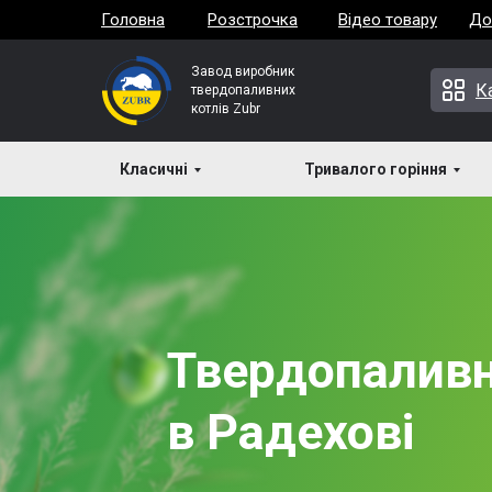
Головна
Розстрочка
Відео товару
До
Завод виробник
К
твердопаливних
котлів Zubr
Класичні
Тривалого горіння
Твердопаливн
в Радехові