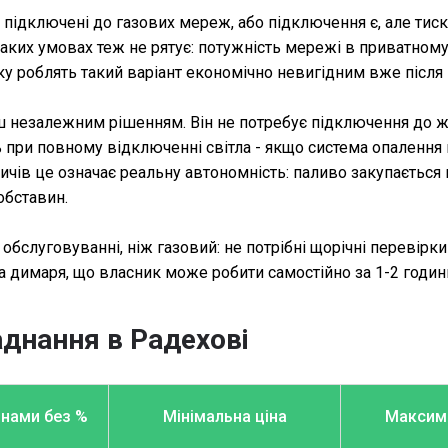
підключені до газових мереж, або підключення є, але тиск 
аких умовах теж не рятує: потужність мережі в приватному
ику роблять такий варіант економічно невигідним вже після
ьш незалежним рішенням. Він не потребує підключення до ж
іть при повному відключенні світла - якщо система опаленн
в це означає реальну автономність: паливо закупається на
обставин.
слуговуванні, ніж газовий: не потрібні щорічні перевірки 
 димаря, що власник може робити самостійно за 1-2 годин
аднання
в Радехові
инами без %
Мінімальна ціна
Максима