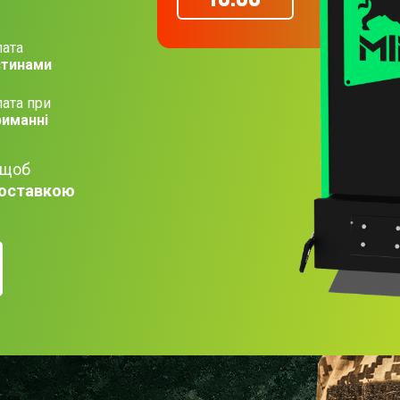
ата
стинами
ата при
риманні
 щоб
оставкою