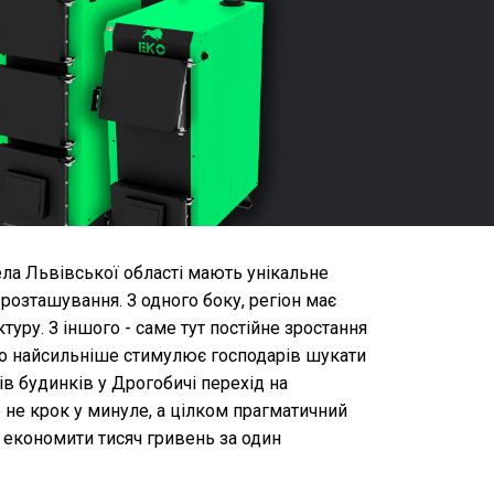
 села Львівської області мають унікальне
розташування. З одного боку, регіон має
туру. З іншого - саме тут постійне зростання
во найсильніше стимулює господарів шукати
ів будинків у Дрогобичі перехід на
 не крок у минуле, а цілком прагматичний
 економити тисяч гривень за один