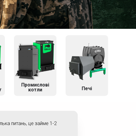
Промислові
Печі
у
котли
ілька питань, це займе 1-2