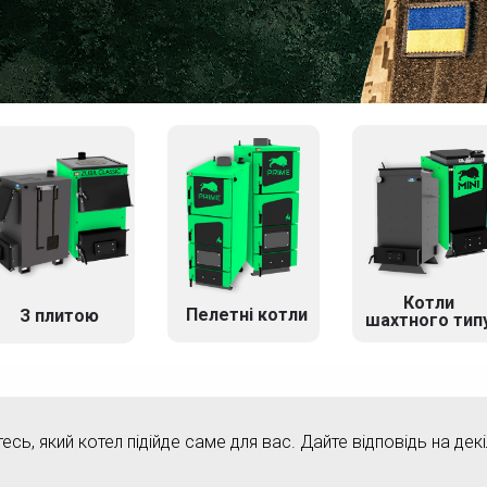
Котли
Пелетні котли
З плитою
шахтного тип
тесь, який котел підійде саме для вас. Дайте відповідь на дек