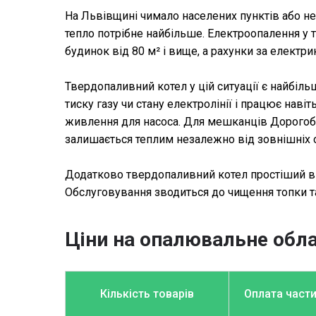
На Львівщині чимало населених пунктів або не 
тепло потрібне найбільше. Електроопалення у т
будинок від 80 м² і вище, а рахунки за електр
Твердопаливний котел у цій ситуації є найбіл
тиску газу чи стану електролінії і працює нав
живлення для насоса. Для мешканців Дорогобичі
залишається теплим незалежно від зовнішніх 
Додатково твердопаливний котел простіший в об
Обслуговування зводиться до чищення топки та
Ціни на опалювальне обл
Кількість товарів
Оплата част