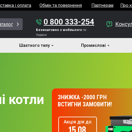
ставка і оплата
Обмін та повернення
Партнерам
Про 
0 800 333-254
Консул
аталог
Безкоштовно з мобільного
по
Україні
Шахтного типу
Промислові
і котли
ЗНИЖКА -2000 ГРН
ВСТИГНИ ЗАМОВИТИ!
Акція дія до
15.08