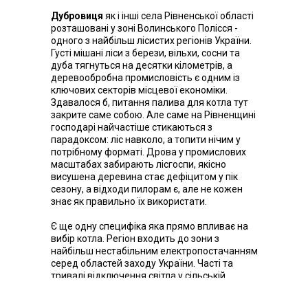
Дубровиця
як і інші села Рівненської області
розташовані у зоні Волинського Полісся -
одного з найбільш лісистих регіонів України.
Густі мішані ліси з берези, вільхи, сосни та
дуба тягнуться на десятки кілометрів, а
деревообробна промисловість є одним із
ключових секторів місцевої економіки.
Здавалося б, питання палива для котла тут
закрите саме собою. Але саме на Рівненщині
господарі найчастіше стикаються з
парадоксом: ліс навколо, а топити нічим у
потрібному форматі. Дрова у промислових
масштабах забирають лісгоспи, якісно
висушена деревина стає дефіцитом у пік
сезону, а відходи пилорам є, але не кожен
знає як правильно їх використати.
Є ще одну специфіка яка прямо впливає на
вибір котла. Регіон входить до зони з
найбільш нестабільним електропостачанням
серед областей заходу України. Часті та
тривалі відключення світла у сільській
місцевості означають одне: котел із
складною електронною автоматикою і