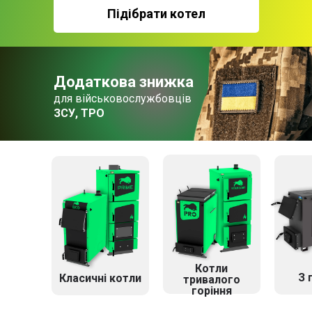
Підібрати котел
Додаткова знижка
для військовослужбовців
ЗСУ, ТРО
Котли
З 
Класичні котли
тривалого
горіння