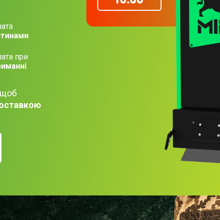
ата
стинами
ата при
риманні
 щоб
оставкою