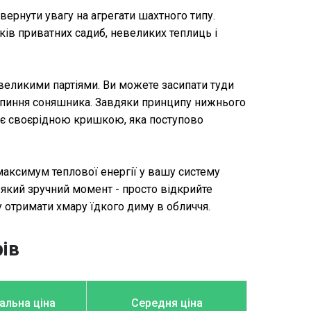
вернути увагу на агрегати шахтного типу.
ів приватних садиб, невеликих теплиць і
 великими партіями. Ви можете засипати туди
 лушпиння соняшника. Завдяки принципу нижнього
гує своєрідною кришкою, яка поступово
 максимум теплової енергії у вашу систему
-який зручний момент - просто відкрийте
ку отримати хмару їдкого диму в обличчя.
рів
льна ціна
Середня ціна