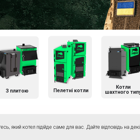
Котли
Пелетні котли
З плитою
шахтного тип
тесь, який котел підійде саме для вас. Дайте відповідь на дек