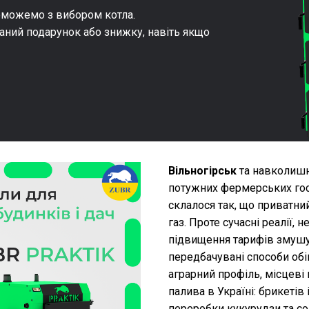
оможемо з вибором котла.
аний подарунок або знижку, навіть якщо
Вільногірськ
та навколишні
потужних фермерських госп
склалося так, що приватни
газ. Проте сучасні реалії, 
підвищення тарифів змушу
передбачувані способи обі
аграрний профіль, місцев
палива в Україні: брикетів
переробки кукурудзи та с