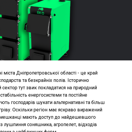
 міста Дніпропетровської області - це край
одарств та безкрайніх полів. Історично
й сектор тут звик покладатися на природний
нестабільність енергосистеми та постійне
ють господарів шукати альтернативні та більш
гріву. Оскільки регіон має яскраво виражений
і мешканці мають доступ до найдешевшого
 із лушпиння соняшника, агропелет, відходів
оломи з найближчих ферм.