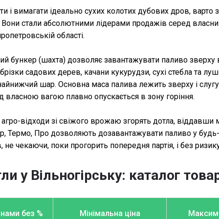
и і вимагати ідеально сухих колотих дубових дров, варто з
. Вони стали абсолютними лідерами продажів серед власник
ропетровській області.
ьний бункер (шахта) дозволяє завантажувати паливо зверху
я обрізки садових дерев, качани кукурудзи, сухі стебла та
 найнижчий шар. Основна маса палива лежить зверху і слу
під власною вагою плавно опускається в зону горіння.
и агро-відходи зі свіжого врожаю згорять дотла, віддавши
атор, Термо, Про дозволяють дозавантажувати паливо у будь
в, не чекаючи, поки прогорить попередня партія, і без ризи
ли у Вільногірську: каталог това
инами без %
Мінімальна ціна
Максима