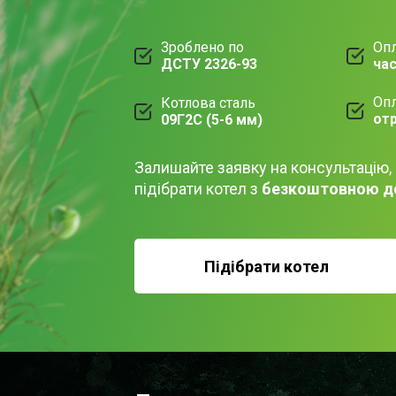
Зроблено по
Опл
ДСТУ 2326-93
ча
Опл
Котлова сталь
от
09Г2С (5-6 мм)
Залишайте заявку на консультацію,
підібрати котел з
безкоштовною д
Підібрати котел