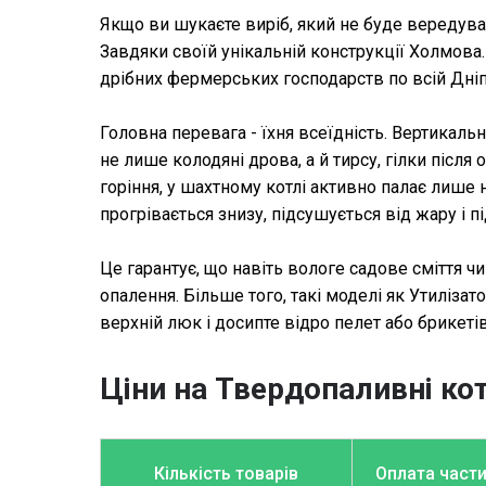
Якщо ви шукаєте виріб, який не буде вередуват
Завдяки своїй унікальній конструкції Холмова
дрібних фермерських господарств по всій Дніп
Головна перевага - їхня всеїдність. Вертикал
не лише колодяні дрова, а й тирсу, гілки післ
горіння, у шахтному котлі активно палає лише
прогрівається знизу, підсушується від жару і 
Це гарантує, що навіть вологе садове сміття ч
опалення. Більше того, такі моделі як Утиліз
верхній люк і досипте відро пелет або брикеті
Ціни на Твердопаливні кот
Зубр
Кількість товарів
Оплата част