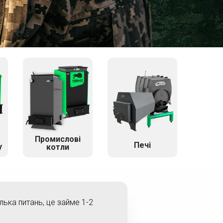
Промислові
Печі
у
котли
ілька питань, це займе 1-2