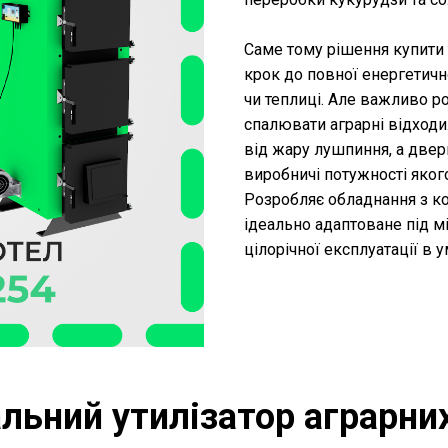
Саме тому рішення купити 
крок до повної енергетичн
чи теплиці. Але важливо р
спалювати аграрні відходи
від жару лушпиння, а две
виробничі потужності якого
Розробляє обладнання з ко
ідеально адаптоване під м
цілорічної експлуатації в 
альний утилізатор аграрних