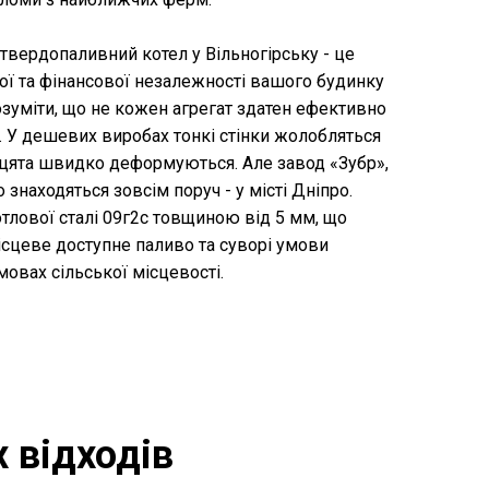
твердопаливний котел у Вільногірську - це
ої та фінансової незалежності вашого будинку
озуміти, що не кожен агрегат здатен ефективно
. У дешевих виробах тонкі стінки жолобляться
рцята швидко деформуються. Але завод «Зубр»,
 знаходяться зовсім поруч - у місті Дніпро.
тлової сталі 09г2с товщиною від 5 мм, що
ісцеве доступне паливо та суворі умови
умовах сільської місцевості.
 відходів