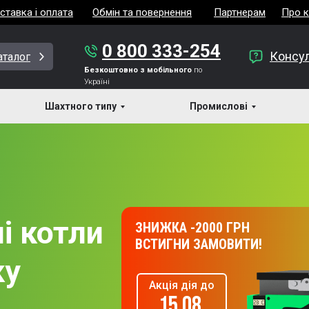
ставка і оплата
Обмін та повернення
Партнерам
Про 
0 800 333-254
Консул
аталог
Безкоштовно з мобільного
по
Україні
Шахтного типу
Промислові
і котли
ЗНИЖКА -2000 ГРН
ВСТИГНИ ЗАМОВИТИ!
ку
Акція дія до
15.08