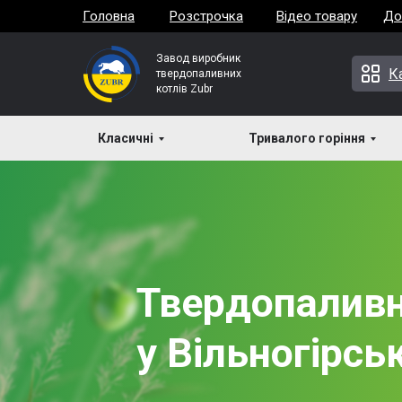
Головна
Розстрочка
Відео товару
До
Завод виробник
К
твердопаливних
котлів Zubr
Класичні
Тривалого горіння
Твердопаливн
у Вільногірсь