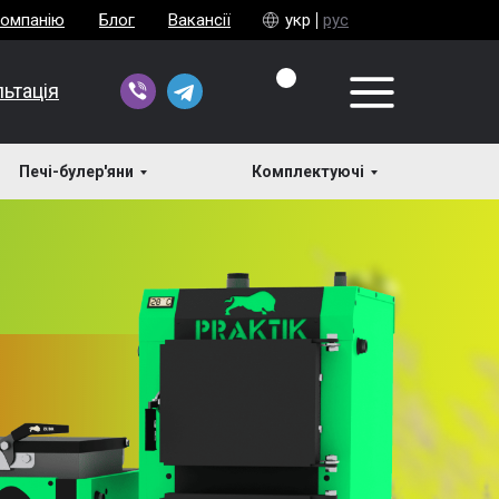
компанію
Блог
Вакансії
укр
рус
ьтація
Печі-булер'яни
Комплектуючі