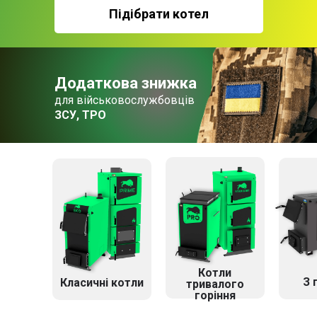
Підібрати котел
Додаткова знижка
для військовослужбовців
ЗСУ, ТРО
Котли
З 
Класичні котли
тривалого
горіння