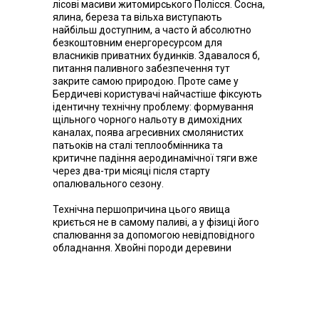
лісові масиви житомирського Полісся. Сосна,
ялина, береза та вільха виступають
найбільш доступним, а часто й абсолютно
безкоштовним енергоресурсом для
власників приватних будинків. Здавалося б,
питання паливного забезпечення тут
закрите самою природою. Проте саме у
Бердичеві користувачі найчастіше фіксують
ідентичну технічну проблему: формування
щільного чорного нальоту в димохідних
каналах, поява агресивних смолянистих
патьоків на сталі теплообмінника та
критичне падіння аеродинамічної тяги вже
через два-три місяці після старту
опалювального сезону.
Технічна першопричина цього явища
криється не в самому паливі, а у фізиці його
спалювання за допомогою невідповідного
обладнання. Хвойні породи деревини
відрізняються високою концентрацією
летючих смол. Під час згоряння у класичних
печах ці смоли не проходять повний цикл
високотемпературної оксидації. Натомість
вони переходять у газоподібний стан,