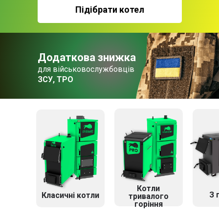
Підібрати котел
Додаткова знижка
для військовослужбовців
ЗСУ, ТРО
Котли
З 
Класичні котли
тривалого
горіння