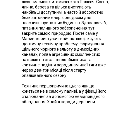
лісові масиви житомирського Полісся. Сосна,
ялина, береза та вільха виступають
найбільш доступним, а часто й абсолютно
безкоштовним енергоресурсом для
власників приватних будинків. Здавалося б,
питання паливного забезпечення тут
закрите самою природою. Проте саме у
Малині користувачі найчастіше фіксують
ідентичну технічну проблему: формування
щільного чорного нальоту в димохідних
каналах, поява агресивних смолянистих
патьоків на сталі теплообмінника та
критичне падіння аеродинамічної тяги вже
через два-три місяці після старту
опалювального сезону.
Технічна першопричина цього явища
криється не в самому паливі, а у фізиці його
спалювання за допомогою невідповідного
обладнання. Хвойні породи деревини
відрізняються високою концентрацією
летючих смол. Під час згоряння у класичних
печах ці смоли не проходять повний цикл
високотемпературної оксидації. Натомість
вони переходять у газоподібний стан,